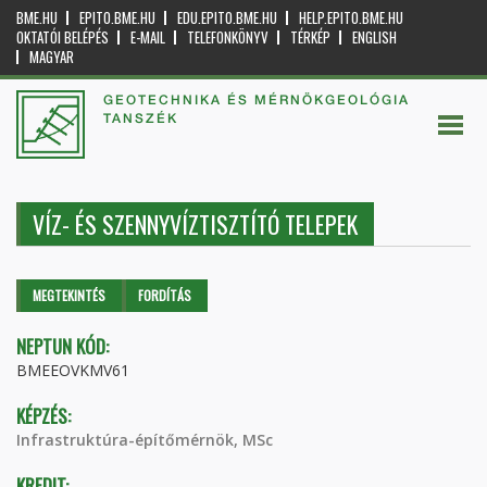
BME.HU
EPITO.BME.HU
EDU.EPITO.BME.HU
HELP.EPITO.BME.HU
OKTATÓI BELÉPÉS
E-MAIL
TELEFONKÖNYV
TÉRKÉP
ENGLISH
MAGYAR
GEOTECHNIKA ÉS MÉRNÖKGEOLÓGIA
TANSZÉK
VÍZ- ÉS SZENNYVÍZTISZTÍTÓ TELEPEK
Elsődleges fülek
MEGTEKINTÉS
(AKTÍV
FORDÍTÁS
FÜL)
NEPTUN KÓD:
BMEEOVKMV61
KÉPZÉS:
Infrastruktúra-építőmérnök, MSc
KREDIT: