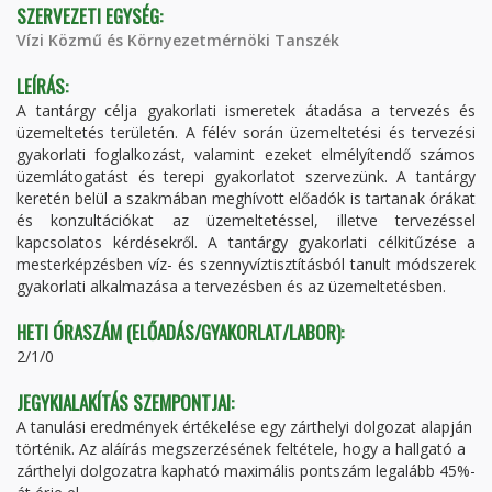
SZERVEZETI EGYSÉG:
Vízi Közmű és Környezetmérnöki Tanszék
LEÍRÁS:
A tantárgy célja gyakorlati ismeretek átadása a tervezés és
üzemeltetés területén. A félév során üzemeltetési és tervezési
gyakorlati foglalkozást, valamint ezeket elmélyítendő számos
üzemlátogatást és terepi gyakorlatot szervezünk. A tantárgy
keretén belül a szakmában meghívott előadók is tartanak órákat
és konzultációkat az üzemeltetéssel, illetve tervezéssel
kapcsolatos kérdésekről. A tantárgy gyakorlati célkitűzése a
mesterképzésben víz- és szennyvíztisztításból tanult módszerek
gyakorlati alkalmazása a tervezésben és az üzemeltetésben.
HETI ÓRASZÁM (ELŐADÁS/GYAKORLAT/LABOR):
2/1/0
JEGYKIALAKÍTÁS SZEMPONTJAI:
A tanulási eredmények értékelése egy zárthelyi dolgozat alapján
történik. Az aláírás megszerzésének feltétele, hogy a hallgató a
zárthelyi dolgozatra kapható maximális pontszám legalább 45%-