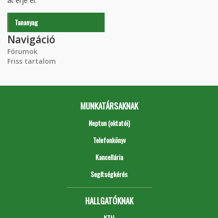
át érje el.
Tananyag
Navigáció
Fórumok
Friss tartalom
MUNKATÁRSAKNAK
Neptun (oktatói)
Telefonkönyv
Kancellária
Segítségkérés
HALLGATÓKNAK
KTH