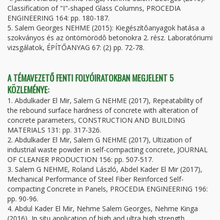
Classification of "I"-shaped Glass Columns, PROCEDIA
ENGINEERING 164: pp. 180-187.
5. Salem Georges NEHME (2015): Kiegészítôanyagok hatása a
szokványos és az öntömörödô betonokra 2. rész. Laboratóriumi
vizsgálatok, ÉPÍTŐANYAG 67: (2) pp. 72-78.
A TÉMAVEZETŐ FENTI FOLYÓIRATOKBAN MEGJELENT 5
KÖZLEMÉNYE:
1. Abdulkader El Mir, Salem G NEHME (2017), Repeatability of
the rebound surface hardness of concrete with alteration of
concrete parameters, CONSTRUCTION AND BUILDING
MATERIALS 131: pp. 317-326.
2. Abdulkader El Mir, Salem G NEHME (2017), Ultization of
industrial waste powder in self-compacting concrete, JOURNAL
OF CLEANER PRODUCTION 156: pp. 507-517.
3. Salem G NEHME, Roland László, Abdel Kader El Mir (2017),
Mechanical Performance of Steel Fiber Reinforced Self-
compacting Concrete in Panels, PROCEDIA ENGINEERING 196:
pp. 90-96.
4. Abdul Kader El Mir, Nehme Salem Georges, Nehme Kinga
(2016), In situ application of high and ultra high strength