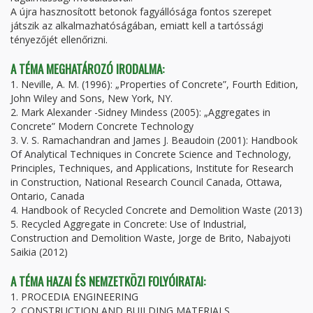
A újra hasznosított betonok fagyállósága fontos szerepet
játszik az alkalmazhatóságában, emiatt kell a tartóssági
tényezőjét ellenőrizni.
A TÉMA MEGHATÁROZÓ IRODALMA:
1. Neville, A. M. (1996): „Properties of Concrete”, Fourth Edition,
John Wiley and Sons, New York, NY.
2. Mark Alexander -Sidney Mindess (2005): „Aggregates in
Concrete” Modern Concrete Technology
3. V. S. Ramachandran and James J. Beaudoin (2001): Handbook
Of Analytical Techniques in Concrete Science and Technology,
Principles, Techniques, and Applications, Institute for Research
in Construction, National Research Council Canada, Ottawa,
Ontario, Canada
4. Handbook of Recycled Concrete and Demolition Waste (2013)
5. Recycled Aggregate in Concrete: Use of Industrial,
Construction and Demolition Waste, Jorge de Brito, Nabajyoti
Saikia (2012)
A TÉMA HAZAI ÉS NEMZETKÖZI FOLYÓIRATAI:
1. PROCEDIA ENGINEERING
2. CONSTRUCTION AND BUILDING MATERIALS