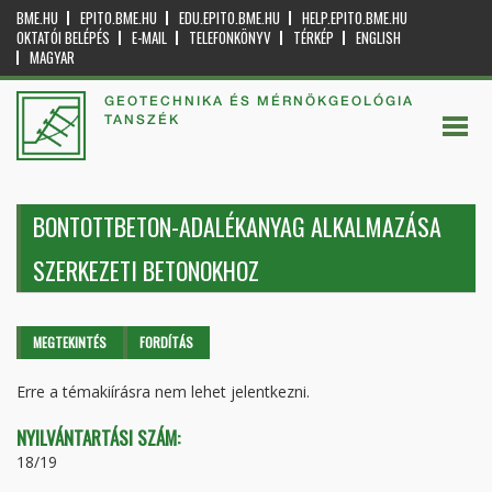
BME.HU
EPITO.BME.HU
EDU.EPITO.BME.HU
HELP.EPITO.BME.HU
OKTATÓI BELÉPÉS
E-MAIL
TELEFONKÖNYV
TÉRKÉP
ENGLISH
MAGYAR
GEOTECHNIKA ÉS MÉRNÖKGEOLÓGIA
TANSZÉK
BONTOTTBETON-ADALÉKANYAG ALKALMAZÁSA
SZERKEZETI BETONOKHOZ
Elsődleges fülek
MEGTEKINTÉS
(AKTÍV
FORDÍTÁS
FÜL)
Erre a témakiírásra nem lehet jelentkezni.
NYILVÁNTARTÁSI SZÁM:
18/19