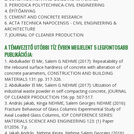
3. PERIODICA POLYTECHNICA-CIVIL ENGINEERING
4. ÉPÍTŐANYAG
5. CEMENT AND CONCRETE RESEARCH
6. ACTA TECHNICA NAPOCENSIS - CIVIL ENGINEERING &
ARCHITECTURE
7. JOURNAL OF CLEANER PRODUCTION
A TÉMAVEZETŐ UTÓBBI TÍZ ÉVBEN MEGJELENT 5 LEGFONTOSABB
PUBLIKÁCIÓJA:
1. Abdulkader El Mir, Salem G NEHME (2017): Repeatability of
the rebound surface hardness of concrete with alteration of
concrete parameters, CONSTRUCTION AND BUILDING
MATERIALS 131: pp. 317-326.
2. Abdulkader El Mir, Salem G NEHME (2017): Ultization of
industrial waste powder in self-compacting concrete, JOURNAL
OF CLEANER PRODUCTION 156: pp. 507-517.
3. András Jakab, Kinga NEHME, Salem Georges NEHME (2016):
Fracture Behaviour of Glass Columns Experimental Study of
Axial Loaded Glass Columns, IOP CONFERENCE SERIES:
MATERIALS SCIENCE AND ENGINEERING 123: (1) Paper
012056. 7 p.
4. Jakab András, Nehme Kinga, Nehme Salem Georges (2016):