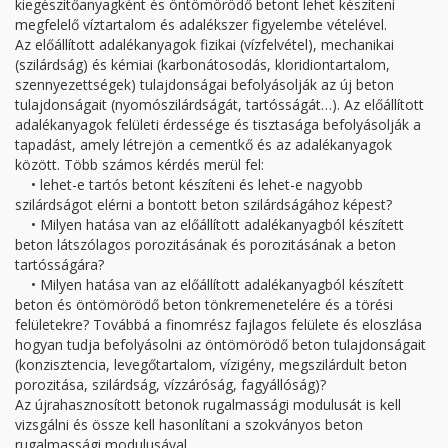
kiegészítőanyagként és öntömörödő betont lehet készíteni
megfelelő víztartalom és adalékszer figyelembe vételével.
Az előállított adalékanyagok fizikai (vízfelvétel), mechanikai
(szilárdság) és kémiai (karbonátosodás, kloridiontartalom,
szennyezettségek) tulajdonságai befolyásolják az új beton
tulajdonságait (nyomószilárdságát, tartósságát…). Az előállított
adalékanyagok felületi érdessége és tisztasága befolyásolják a
tapadást, amely létrejön a cementkő és az adalékanyagok
között. Több számos kérdés merül fel:
• lehet-e tartós betont készíteni és lehet-e nagyobb
szilárdságot elérni a bontott beton szilárdságához képest?
• Milyen hatása van az előállított adalékanyagból készített
beton látszólagos porozitásának és porozitásának a beton
tartósságára?
• Milyen hatása van az előállított adalékanyagból készített
beton és öntömörödő beton tönkremenetelére és a törési
felületekre? Továbbá a finomrész fajlagos felülete és eloszlása
hogyan tudja befolyásolni az öntömörödő beton tulajdonságait
(konzisztencia, levegőtartalom, vízigény, megszilárdult beton
porozitása, szilárdság, vízzáróság, fagyállóság)?
Az újrahasznosított betonok rugalmassági modulusát is kell
vizsgálni és össze kell hasonlítani a szokványos beton
rugalmassági modulusával.