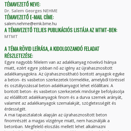
TÉMAVEZETŐ NEVE:
Dr. Salem Georges NEHME
TÉMAVEZETŐ E-MAIL CÍME:
salem.nehme@emk.bme.hu
A TÉMAVEZETŐ TELJES PUBLIKÁCIÓS LISTÁJA AZ MTMT-BEN:
MTMT
A TÉMA RÖVID LEÍRÁSA, A KIDOLGOZANDÓ FELADAT
RÉSZLETEZÉSE:
Egyre nagyobb félelem van az adalékanyag növekvő hiánya
miatt, ezért egyre jobban nő az igény az újrahasznosított
adalékanyagokra. Az újrahasznosítható bontott anyagok egyike
a beton- és vasbeton szerkezetek törmeléke, amelyből töréssel
és osztályozással beton-adalékanyagot lehet előállítani. A
bontott beton- és vasbeton szerkezetek minősége befolyásolja
az előállított adalékanyagok finom és a durva szemek arányát,
valamint az adalékanyagok szemalakját, szögletességét és
érdességét.
A mai tapasztalatok alapján az újrahasznosított beton
finomrészét a magas vízigénye miatt, nem használják a
betonban. Megfelelő eloszlás mellett lehet alkalmazni