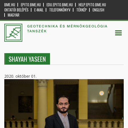
BME.HU
EPITO.BME.HU
EDU.EPITO.BME.HU
HELP.EPITO.BME.HU
OKTATÓI BELÉPÉS
E-MAIL
TELEFONKÖNYV
TÉRKÉP
ENGLISH
MAGYAR
GEOTECHNIKA ÉS MÉRNÖKGEOLÓGIA
TANSZÉK
SHAYAH YASEEN
2020. október 01.