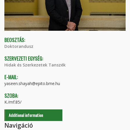
BEOSZTÁS:
Doktorandusz
SZERVEZETI EGYSÉG:
Hidak és Szerkezetek Tanszék
E-MAIL:
yaseen.shayah@epito.bme.hu
SZOBA:
K./mf.85/
Additional information
Navigáció