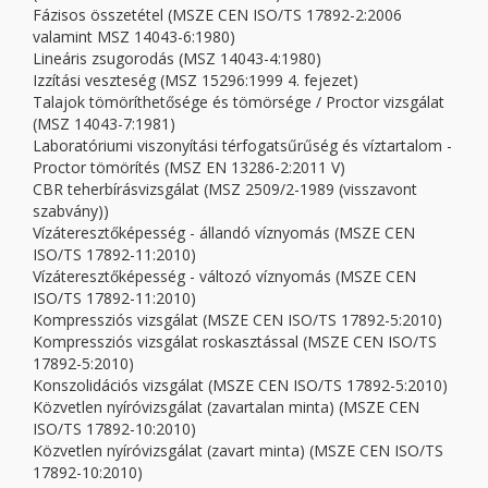
Fázisos összetétel (MSZE CEN ISO/TS 17892-2:2006
valamint MSZ 14043-6:1980)
Lineáris zsugorodás (MSZ 14043-4:1980)
Izzítási veszteség (MSZ 15296:1999 4. fejezet)
Talajok tömöríthetősége és tömörsége / Proctor vizsgálat
(MSZ 14043-7:1981)
Laboratóriumi viszonyítási térfogatsűrűség és víztartalom -
Proctor tömörítés (MSZ EN 13286-2:2011 V)
CBR teherbírásvizsgálat (MSZ 2509/2-1989 (visszavont
szabvány))
Vízáteresztőképesség - állandó víznyomás (MSZE CEN
ISO/TS 17892-11:2010)
Vízáteresztőképesség - változó víznyomás (MSZE CEN
ISO/TS 17892-11:2010)
Kompressziós vizsgálat (MSZE CEN ISO/TS 17892-5:2010)
Kompressziós vizsgálat roskasztással (MSZE CEN ISO/TS
17892-5:2010)
Konszolidációs vizsgálat (MSZE CEN ISO/TS 17892-5:2010)
Közvetlen nyíróvizsgálat (zavartalan minta) (MSZE CEN
ISO/TS 17892-10:2010)
Közvetlen nyíróvizsgálat (zavart minta) (MSZE CEN ISO/TS
17892-10:2010)