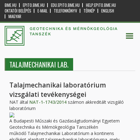
BME.HU
EPITO.BME.HU
EDU.EPITO.BME.HU
HELP.EPITO.BME.HU
OKTATÓI BELÉPÉS
E-MAIL
TELEFONKÖNYV
TÉRKÉP
ENGLISH
MAGYAR
GEOTECHNIKA ÉS MÉRNÖKGEOLÓGIA
TANSZÉK
TALAJMECHANIKAI LAB.
Talajmechanikai laboratórium
vizsgálati tevékenységei
NAT által
NAT-1-1743/2014
számon akkreditált vizsgáló
laboratórium
A Budapesti Műszaki és Gazdaságtudományi Egyetem
Geotechnika és Mérnökgeológia Tanszékén
működő Talajmechanikai Laboratórium a kontinens
elsőként alapított talajmechanikai laboratóriuma, mely