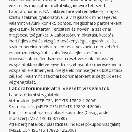
vezetői és munkatársai által világhírnévre tett szert.
Laboratóriumunk NAT akkreditációval rendelkezik, magas
szintű szakmai gyakorlatával, a vizsgálatok minőségével,
valamint vevőink korrekt, pontos, megbízható partnereként
igyekszünk fenntartani, erősíteni és növelni a szakmai
megbecsültségünket. A Laboratórium oktatási, kutatási,
ipari fejlesztési és vizsgáló tevékenységet egyaránt ellát,
szakembereink rendszeresen részt vesznek a nemzetközi
és nemzeti vizsgálati szabványok fejlesztésében,
honosításában. Rendszeresen részt veszünk jártassági
vizsgálatokban illetve egyedi összehasonlító mérésekben a
vizsgálati eredményeink megfelelő minőségének biztosítása
céljából, valamint szakmai koordinátorként is segítjük ezek
végrehajtását.
Laboratóriumunk által végzett vizsgálatok
Laboratóriumi vizsgálatok
Víztartalom (MSZE CEN ISO/TS 17892-1:2006)
Szemeloszlás (MSZE CEN ISO/TS 17892-4:2006)
Konzisztenciahatárok / plasztikus index (Casagrande
módszer) (MSZ 14043-4:1980)
Atterberg-határok / plaszticitási index (ejtőkúpos vizsgálat)
(MSZE CEN ISO/TS 17892-12:2006)