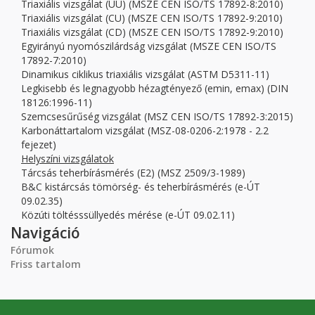
Triaxiális vizsgálat (UU) (MSZE CEN ISO/TS 17892-8:2010)
Triaxiális vizsgálat (CU) (MSZE CEN ISO/TS 17892-9:2010)
Triaxiális vizsgálat (CD) (MSZE CEN ISO/TS 17892-9:2010)
Egyirányú nyomószilárdság vizsgálat (MSZE CEN ISO/TS
17892-7:2010)
Dinamikus ciklikus triaxiális vizsgálat (ASTM D5311-11)
Legkisebb és legnagyobb hézagtényező (emin, emax) (DIN
18126:1996-11)
Szemcsesűrűség vizsgálat (MSZ CEN ISO/TS 17892-3:2015)
Karbonáttartalom vizsgálat (MSZ-08-0206-2:1978 - 2.2
fejezet)
Helyszíni vizsgálatok
Tárcsás teherbírásmérés (E2) (MSZ 2509/3-1989)
B&C kistárcsás tömörség- és teherbírásmérés (e-ÚT
09.02.35)
Közúti töltésssüllyedés mérése (e-ÚT 09.02.11)
Navigáció
Fórumok
Friss tartalom