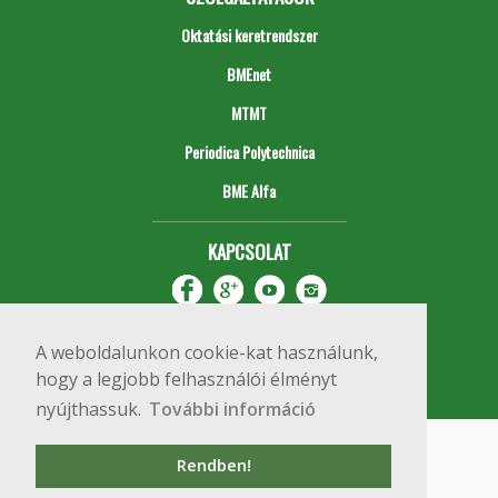
Oktatási keretrendszer
BMEnet
MTMT
Periodica Polytechnica
BME Alfa
KAPCSOLAT
A weboldalunkon cookie-kat használunk,
hogy a legjobb felhasználói élményt
nyújthassuk.
További információ
Impresszum
Copyright © 2020 BME Építőmérnöki Kar
Rendben!
1111 Budapest, Műegyetem rkp. 3.
+36 1 463 3531