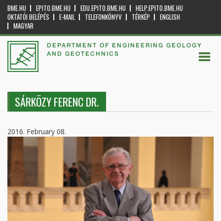
BME.HU
EPITO.BME.HU
EDU.EPITO.BME.HU
HELP.EPITO.BME.HU
OKTATÓI BELÉPÉS
E-MAIL
TELEFONKÖNYV
TÉRKÉP
ENGLISH
MAGYAR
DEPARTMENT OF ENGINEERING GEOLOGY
AND GEOTECHNICS
SÁRKÖZY FERENC DR.
2016. February 08.