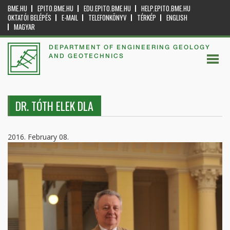
BME.HU
EPITO.BME.HU
EDU.EPITO.BME.HU
HELP.EPITO.BME.HU
OKTATÓI BELÉPÉS
E-MAIL
TELEFONKÖNYV
TÉRKÉP
ENGLISH
MAGYAR
DEPARTMENT OF ENGINEERING GEOLOGY
AND GEOTECHNICS
DR. TÓTH ELEK DLA
2016. February 08.