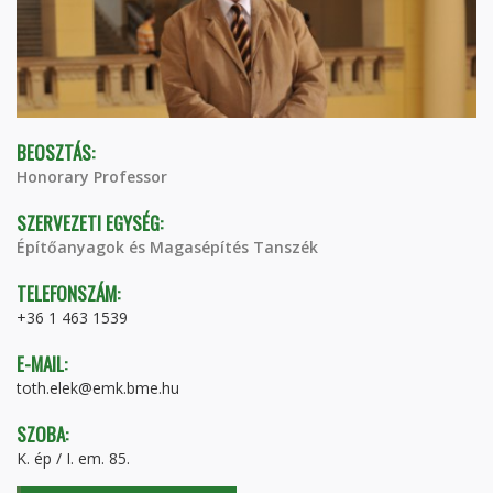
BEOSZTÁS:
Honorary Professor
SZERVEZETI EGYSÉG:
Építőanyagok és Magasépítés Tanszék
TELEFONSZÁM:
+36 1 463 1539
E-MAIL:
toth.elek@emk.bme.hu
SZOBA:
K. ép / I. em. 85.