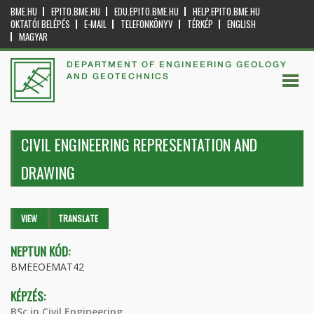
BME.HU
EPITO.BME.HU
EDU.EPITO.BME.HU
HELP.EPITO.BME.HU
OKTATÓI BELÉPÉS
E-MAIL
TELEFONKÖNYV
TÉRKÉP
ENGLISH
MAGYAR
DEPARTMENT OF ENGINEERING GEOLOGY
AND GEOTECHNICS
CIVIL ENGINEERING REPRESENTATION AND
DRAWING
Primary tabs
VIEW
(ACTIVE
TRANSLATE
TAB)
NEPTUN KÓD:
BMEEOEMAT42
KÉPZÉS:
BSc in Civil Engineering