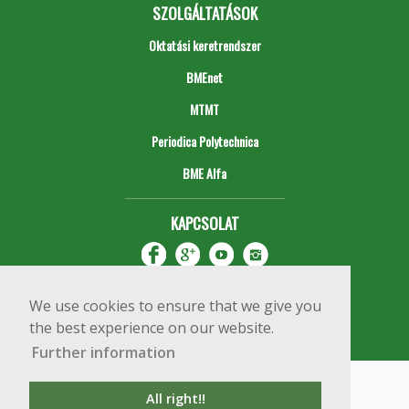
SZOLGÁLTATÁSOK
Oktatási keretrendszer
BMEnet
MTMT
Periodica Polytechnica
BME Alfa
KAPCSOLAT
We use cookies to ensure that we give you
the best experience on our website.
Further information
Impresszum
Copyright © 2020 BME Építőmérnöki Kar
All right!!
1111 Budapest, Műegyetem rkp. 3.