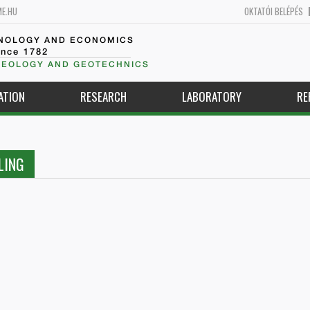
ME.HU
OKTATÓI BELÉPÉS
HNOLOGY AND ECONOMICS
ince 1782
GEOLOGY AND GEOTECHNICS
ATION
RESEARCH
LABORATORY
RE
LING