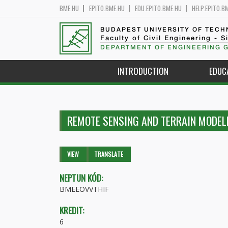
BME.HU
EPITO.BME.HU
EDU.EPITO.BME.HU
HELP.EPITO.B
BUDAPEST UNIVERSITY OF TEC
Faculty of Civil Engineering - S
DEPARTMENT OF ENGINEERING 
INTRODUCTION
EDUC
REMOTE SENSING AND TERRAIN MODEL
Primary tabs
VIEW
(ACTIVE
TRANSLATE
TAB)
NEPTUN KÓD:
BMEEOVVTHIF
KREDIT:
6