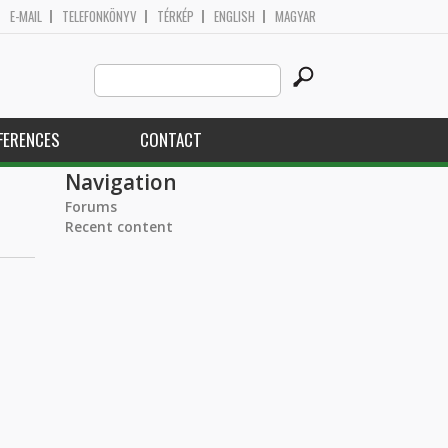
E-MAIL
TELEFONKÖNYV
TÉRKÉP
ENGLISH
MAGYAR
Search
Search form
this
site
FERENCES
CONTACT
Navigation
Forums
Recent content