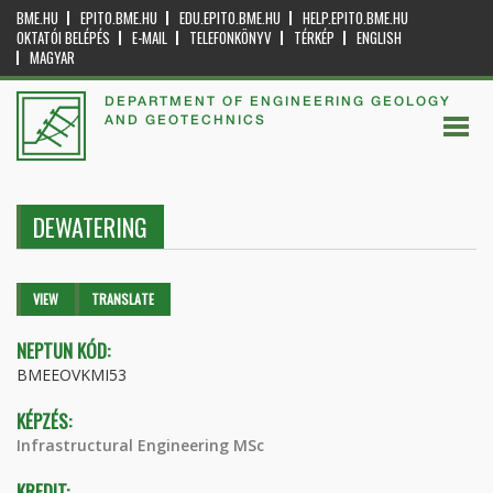
BME.HU
EPITO.BME.HU
EDU.EPITO.BME.HU
HELP.EPITO.BME.HU
OKTATÓI BELÉPÉS
E-MAIL
TELEFONKÖNYV
TÉRKÉP
ENGLISH
MAGYAR
DEPARTMENT OF ENGINEERING GEOLOGY
AND GEOTECHNICS
DEWATERING
Primary tabs
VIEW
(ACTIVE
TRANSLATE
TAB)
NEPTUN KÓD:
BMEEOVKMI53
KÉPZÉS:
Infrastructural Engineering MSc
KREDIT: