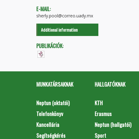
E-MAIL:
sherly.pool@correo.uady.mx
Additional information
PUBLIKÁCIÓK:
MUNKATÁRSAKNAK
HALLGATÓKNAK
Neptun (oktatói)
KTH
Telefonkönyv
Erasmus
Kancellária
Neptun (hallgatói)
Segítségkérés
Sport