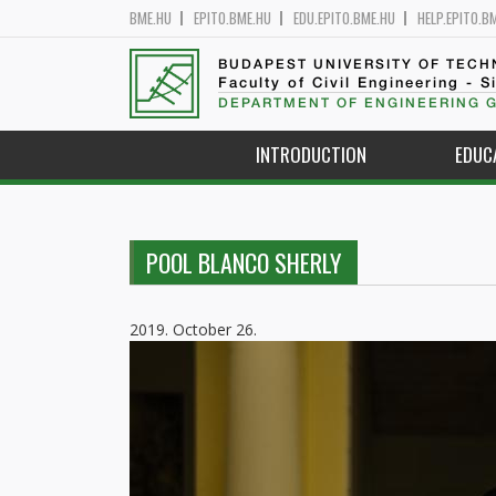
BME.HU
EPITO.BME.HU
EDU.EPITO.BME.HU
HELP.EPITO.B
BUDAPEST UNIVERSITY OF TEC
Faculty of Civil Engineering - S
DEPARTMENT OF ENGINEERING 
INTRODUCTION
EDUC
POOL BLANCO SHERLY
2019. October 26.