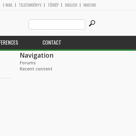
E-MAIL
TELEFONKÖNYV
TÉRKÉP
ENGLISH
MAGYAR
Search
Search form
this
site
FERENCES
CONTACT
Navigation
Forums
Recent content