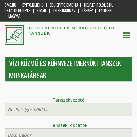
BME.HU
EPITO.BME.HU
EDU.EPITO.BME.HU
HELP.EPITO.BME.HU
OKTATÓI BELÉPÉS
E-MAIL
TELEFONKÖNYV
TÉRKÉP
ENGLISH
MAGYAR
GEOTECHNIKA ÉS MÉRNÖKGEOLÓGIA
TANSZÉK
VÍZI KÖZMŰ ÉS KÖRNYEZETMÉRNÖKI TANSZÉK -
MUNKATÁRSAK
Tanszékvezető
Dr. Patziger Miklós
Tanszéki oktatók
Bódi Gábor