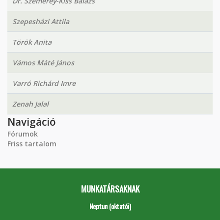
Dr. Szemerey-Kiss Balázs
Szepesházi Attila
Török Anita
Vámos Máté János
Varró Richárd Imre
Zenah Jalal
Navigáció
Fórumok
Friss tartalom
MUNKATÁRSAKNAK
Neptun (oktatói)