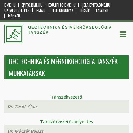
BME.HU
EPITO.BME.HU
EDU.EPITO.BME.HU
HELP.EPITO.BME.HU
OKTATÓI BELÉPÉS
E-MAIL
TELEFONKÖNYV
TÉRKÉP
ENGLISH
MAGYAR
GEOTECHNIKA ÉS MÉRNÖKGEOLÓGIA
TANSZÉK
GEOTECHNIKA ÉS MÉRNÖKGEOLÓGIA TANSZÉK -
MUNKATÁRSAK
Tanszékvezető
Dr. Török Ákos
Tanszékvezető-helyettes
Dr. Móczár Balázs