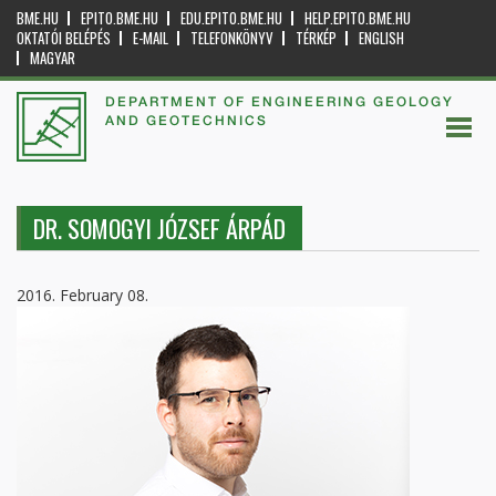
BME.HU
EPITO.BME.HU
EDU.EPITO.BME.HU
HELP.EPITO.BME.HU
OKTATÓI BELÉPÉS
E-MAIL
TELEFONKÖNYV
TÉRKÉP
ENGLISH
MAGYAR
DEPARTMENT OF ENGINEERING GEOLOGY
AND GEOTECHNICS
DR. SOMOGYI JÓZSEF ÁRPÁD
2016. February 08.