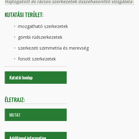
Hajtogatott és rácsos szerkezetek összehasonlító vizsgálata
KUTATÁSI TERÜLET:
mozgatható szerkezetek
gömbi rúdszerkezetek
szerkezeti szimmetria és merevség
fonott szerkezetek
Kutatói honlap
ÉLETRAJZ:
MUTAT
Additional information