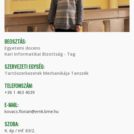
BEOSZTÁS:
Egyetemi docens
Kari Informatikai Bizottság - Tag
SZERVEZETI EGYSÉG:
Tartószerkezetek Mechanikája Tanszék
TELEFONSZÁM:
+36 1 463 4039
E-MAIL:
kovacs.florian@emk.bme.hu
SZOBA:
K. ép / mf. 63/2.