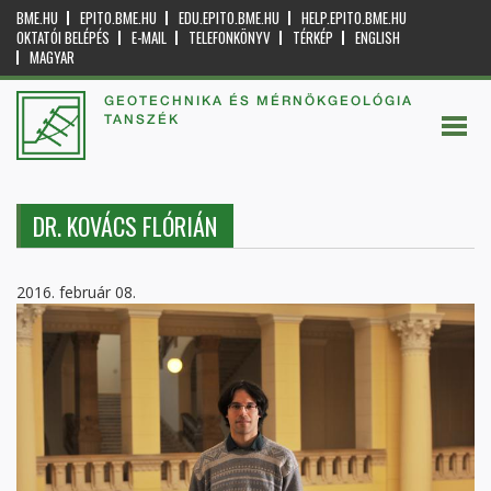
BME.HU
EPITO.BME.HU
EDU.EPITO.BME.HU
HELP.EPITO.BME.HU
OKTATÓI BELÉPÉS
E-MAIL
TELEFONKÖNYV
TÉRKÉP
ENGLISH
MAGYAR
GEOTECHNIKA ÉS MÉRNÖKGEOLÓGIA
TANSZÉK
DR. KOVÁCS FLÓRIÁN
2016. február 08.