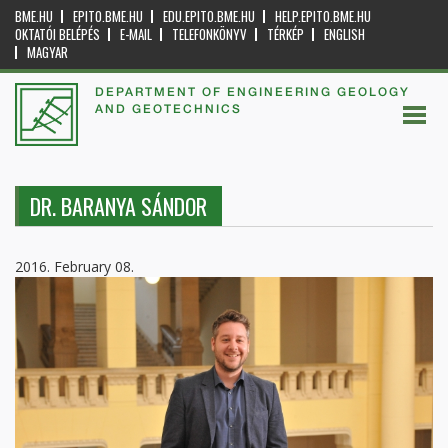
BME.HU
EPITO.BME.HU
EDU.EPITO.BME.HU
HELP.EPITO.BME.HU
OKTATÓI BELÉPÉS
E-MAIL
TELEFONKÖNYV
TÉRKÉP
ENGLISH
MAGYAR
DEPARTMENT OF ENGINEERING GEOLOGY
AND GEOTECHNICS
DR. BARANYA SÁNDOR
2016. February 08.