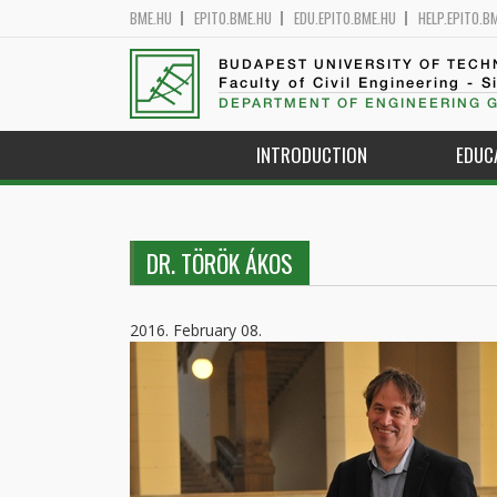
BME.HU
EPITO.BME.HU
EDU.EPITO.BME.HU
HELP.EPITO.B
BUDAPEST UNIVERSITY OF TEC
Faculty of Civil Engineering - S
DEPARTMENT OF ENGINEERING 
INTRODUCTION
EDUC
DR. TÖRÖK ÁKOS
2016. February 08.