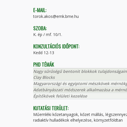
E-MAIL:
torok.akos@emk.bme.hu
SZOBA:
K. ép / mf. 10/1.
KONZULTÁCIÓS IDŐPONT:
Kedd 12-13
PHD TÉMÁK
Nagy sűrűségű bentonit blokkok tulajdonságain
Clay Blocks
Magyarországi és egyiptomi mészkövek mérnökgeo
Adatbányászati módszerek alkalmazása a mérn
Építőkövek felületi kezelése
KUTATÁSI TERÜLET:
Műemléki kőzetanyagok, kőzet mállás, légszennyez
radiaktív hulladékok elhelyezése, környzetföldtan