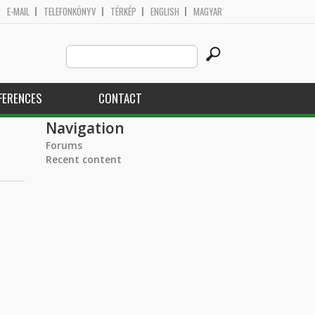
E-MAIL
TELEFONKÖNYV
TÉRKÉP
ENGLISH
MAGYAR
Search
Search form
this
site
FERENCES
CONTACT
Navigation
Forums
Recent content