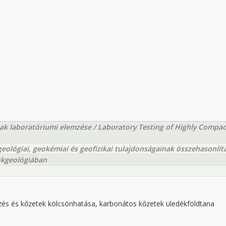
ak laboratóriumi elemzése / Laboratory Testing of Highly Compa
lógiai, geokémiai és geofizikai tulajdonságainak összehasonlít
ökgeológiában
és és kőzetek kölcsönhatása, karbonátos kőzetek üledékföldtana