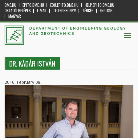
BME.HU
EPITO.BME.HU
EDU.EPITO.BME.HU
HELP.EPITO.BME.HU
OKTATÓI BELÉPÉS
E-MAIL
TELEFONKÖNYV
TÉRKÉP
ENGLISH
MAGYAR
DEPARTMENT OF ENGINEERING GEOLOGY
AND GEOTECHNICS
DR. KÁDÁR ISTVÁN
2016. February 08.