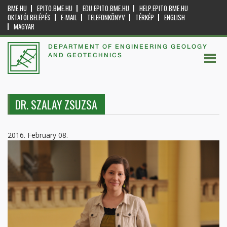
BME.HU
EPITO.BME.HU
EDU.EPITO.BME.HU
HELP.EPITO.BME.HU
OKTATÓI BELÉPÉS
E-MAIL
TELEFONKÖNYV
TÉRKÉP
ENGLISH
MAGYAR
DEPARTMENT OF ENGINEERING GEOLOGY
AND GEOTECHNICS
DR. SZALAY ZSUZSA
2016. February 08.