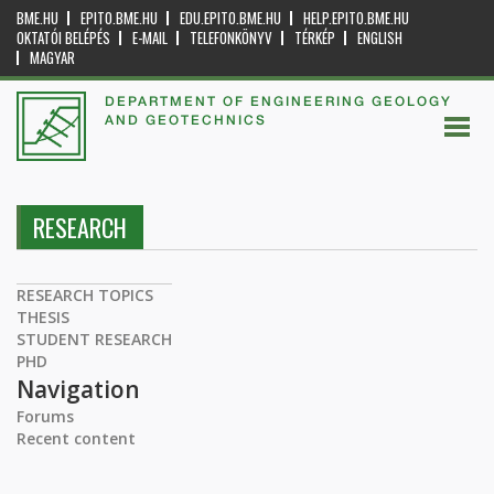
BME.HU
EPITO.BME.HU
EDU.EPITO.BME.HU
HELP.EPITO.BME.HU
OKTATÓI BELÉPÉS
E-MAIL
TELEFONKÖNYV
TÉRKÉP
ENGLISH
MAGYAR
DEPARTMENT OF ENGINEERING GEOLOGY
AND GEOTECHNICS
RESEARCH
RESEARCH TOPICS
THESIS
STUDENT RESEARCH
PHD
Navigation
Forums
Recent content