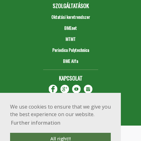
SZOLGÁLTATÁSOK
Oktatási keretrendszer
BMEnet
MTMT
Periodica Polytechnica
BME Alfa
KAPCSOLAT
We use cookies to ensure that we give you
the best experience on our website.
Further information
Impresszum
Copyright © 2020 BME Építőmérnöki Kar
All right!!