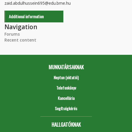
zaid.abdulhussein695@edu.bme.hu
Additional information
Navigation
Forums
Recent content
MUNKATÁRSAKNAK
Neptun (oktatói)
Telefonkönyv
Kancellária
Segítségkérés
HALLGATÓKNAK