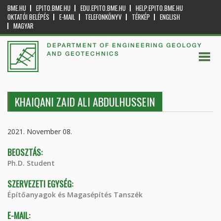
BME.HU
EPITO.BME.HU
EDU.EPITO.BME.HU
HELP.EPITO.BME.HU
OKTATÓI BELÉPÉS
E-MAIL
TELEFONKÖNYV
TÉRKÉP
ENGLISH
MAGYAR
DEPARTMENT OF ENGINEERING GEOLOGY
AND GEOTECHNICS
KHAIQANI ZAID ALI ABDULHUSSEIN
2021. November 08.
BEOSZTÁS:
Ph.D. Student
SZERVEZETI EGYSÉG:
Építőanyagok és Magasépítés Tanszék
E-MAIL: