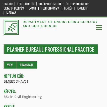
BME.HU
EPITO.BME.HU
EDU.EPITO.BME.HU
HELP.EPITO.BME.HU
OKTATÓI BELÉPÉS
E-MAIL
TELEFONKÖNYV
TÉRKÉP
ENGLISH
MAGYAR
DEPARTMENT OF ENGINEERING GEOLOGY
AND GEOTECHNICS
PLANNER BUREAUL PROFESSIONAL PRACTICE
Primary tabs
VIEW
(ACTIVE
TRANSLATE
TAB)
NEPTUN KÓD:
BMEEODHAV01
KÉPZÉS:
BSc in Civil Engineering
KREDIT: