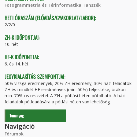
Fotogrammetria és Térinformatika Tanszék
HETI ÓRASZÁM (ELŐADÁS/GYAKORLAT/LABOR):
2/2/0
ZH-K IDŐPONTJAI:
10. hét
HF-K IDŐPONTJAI:
6. és 14. hét
JEGYKIALAKÍTÁS SZEMPONTJAI:
50% vizsga eredmények, 20% ZH eredmény, 30% házi feladatok.
ZH és mindkét HF eredményes (min. 50%) teljesítése, órákon
min. 70%-os részvétel. A ZH a pótlási héten pótolható. A házi
feladatok pótleadására a pótlási héten van lehetőség.
Tananyag
Navigáció
Fórumok