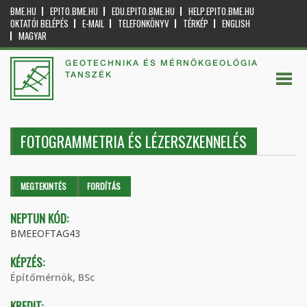
BME.HU
EPITO.BME.HU
EDU.EPITO.BME.HU
HELP.EPITO.BME.HU
OKTATÓI BELÉPÉS
E-MAIL
TELEFONKÖNYV
TÉRKÉP
ENGLISH
MAGYAR
GEOTECHNIKA ÉS MÉRNÖKGEOLÓGIA
TANSZÉK
FOTOGRAMMETRIA ÉS LÉZERSZKENNELÉS
Elsődleges fülek
MEGTEKINTÉS
(AKTÍV
FORDÍTÁS
FÜL)
NEPTUN KÓD:
BMEEOFTAG43
KÉPZÉS:
Építőmérnök, BSc
KREDIT: