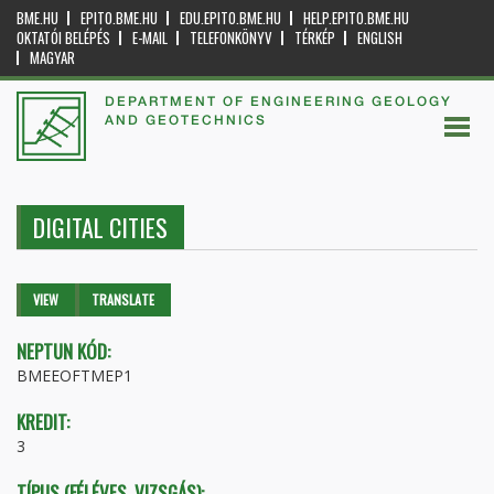
BME.HU
EPITO.BME.HU
EDU.EPITO.BME.HU
HELP.EPITO.BME.HU
OKTATÓI BELÉPÉS
E-MAIL
TELEFONKÖNYV
TÉRKÉP
ENGLISH
MAGYAR
DEPARTMENT OF ENGINEERING GEOLOGY
AND GEOTECHNICS
DIGITAL CITIES
Primary tabs
VIEW
(ACTIVE
TRANSLATE
TAB)
NEPTUN KÓD:
BMEEOFTMEP1
KREDIT:
3
TÍPUS (FÉLÉVES, VIZSGÁS):