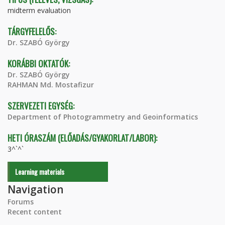
midterm evaluation
TÁRGYFELELŐS:
Dr. SZABÓ György
KORÁBBI OKTATÓK:
Dr. SZABÓ György
RAHMAN Md. Mostafizur
SZERVEZETI EGYSÉG:
Department of Photogrammetry and Geoinformatics
HETI ÓRASZÁM (ELŐADÁS/GYAKORLAT/LABOR):
3^`^`
Learning materials
Navigation
Forums
Recent content