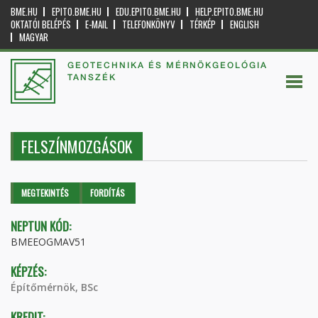
BME.HU
EPITO.BME.HU
EDU.EPITO.BME.HU
HELP.EPITO.BME.HU
OKTATÓI BELÉPÉS
E-MAIL
TELEFONKÖNYV
TÉRKÉP
ENGLISH
MAGYAR
GEOTECHNIKA ÉS MÉRNÖKGEOLÓGIA
TANSZÉK
FELSZÍNMOZGÁSOK
Elsődleges fülek
MEGTEKINTÉS
(AKTÍV
FORDÍTÁS
FÜL)
NEPTUN KÓD:
BMEEOGMAV51
KÉPZÉS:
Építőmérnök, BSc
KREDIT: