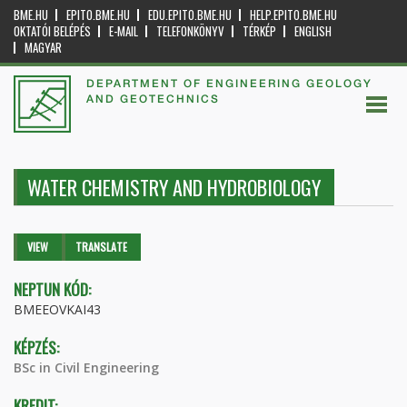
BME.HU
EPITO.BME.HU
EDU.EPITO.BME.HU
HELP.EPITO.BME.HU
OKTATÓI BELÉPÉS
E-MAIL
TELEFONKÖNYV
TÉRKÉP
ENGLISH
MAGYAR
DEPARTMENT OF ENGINEERING GEOLOGY
AND GEOTECHNICS
WATER CHEMISTRY AND HYDROBIOLOGY
Primary tabs
VIEW
(ACTIVE
TRANSLATE
TAB)
NEPTUN KÓD:
BMEEOVKAI43
KÉPZÉS:
BSc in Civil Engineering
KREDIT: