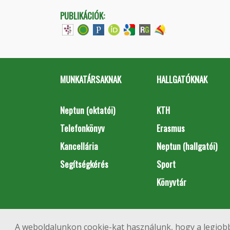
PUBLIKÁCIÓK:
MUNKATÁRSAKNAK
HALLGATÓKNAK
Neptun (oktatói)
KTH
Telefonkönyv
Erasmus
Kancellária
Neptun (hallgatói)
Segítségkérés
Sport
Könyvtár
A weboldalunkon cookie-kat használunk, hogy a legjobb