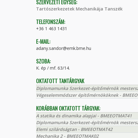
SZERVEZETI EGYSÉG:
Tartószerkezetek Mechanikája Tanszék
TELEFONSZÁM:
+36 1 463 1431
E-MAIL:
adany.sandor@emk.bme.hu
SZOBA:
K. ép / mf. 63/14.
OKTATOTT TANTÁRGYAK
Diplomamunka Szerkezet-építőmérnök mester
Végeselemmódszer építőmérnököknek - BMEE
KORÁBBAN OKTATOTT TÁRGYAK:
A statika és dinamika alapjai - BMEEOTMAT41
Diplomamunka Szerkezet-építőmérnök mester
Elemi szilárdságtan - BMEEOTMAT42
Mechanika 2 - BMEEOTMAK02