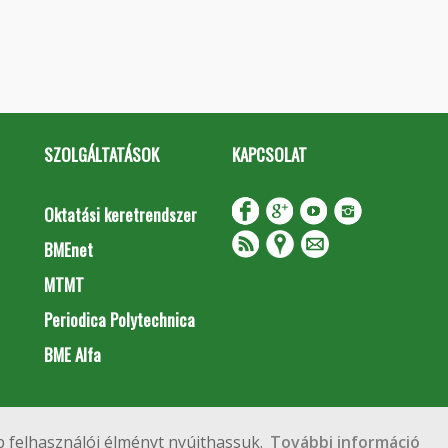
SZOLGÁLTATÁSOK
KAPCSOLAT
Oktatási keretrendszer
BMEnet
MTMT
Periodica Polytechnica
BME Alfa
Impresszum
Copyright © 2020 BME Építőmérnöki Kar
 felhasználói élményt nyújthassuk.
További információ