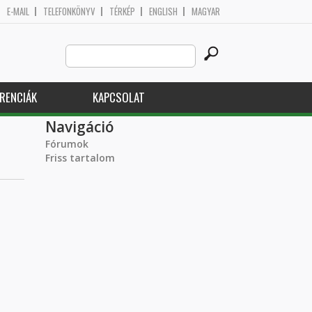
E-MAIL
TELEFONKÖNYV
TÉRKÉP
ENGLISH
MAGYAR
Search
Keresés űrlap
this
site
RENCIÁK
KAPCSOLAT
Navigáció
Fórumok
Friss tartalom