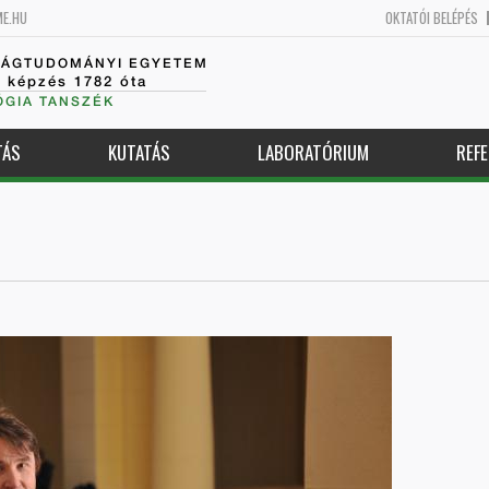
ME.HU
OKTATÓI BELÉPÉS
SÁGTUDOMÁNYI EGYETEM
k képzés 1782 óta
GIA TANSZÉK
TÁS
KUTATÁS
LABORATÓRIUM
REFE