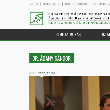
BME.HU
EPITO.BME.HU
EDU.EPITO.BME.HU
HELP.EPITO.B
BUDAPESTI MŰSZAKI ÉS GAZDA
Építőmérnöki Kar - építőmérnö
GEOTECHNIKA ÉS MÉRNÖKGEOLÓ
BEMUTATKOZÁS
OKTA
DR. ÁDÁNY SÁNDOR
2016. február 08.