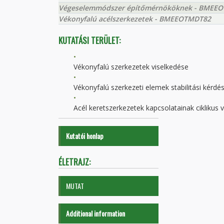
Végeselemmódszer építőmérnököknek - BMEE
Vékonyfalú acélszerkezetek - BMEEOTMDT82
KUTATÁSI TERÜLET:
Vékonyfalú szerkezetek viselkedése
Vékonyfalú szerkezeti elemek stabilitási kérdés
Acél keretszerkezetek kapcsolatainak ciklikus 
Kutatói honlap
ÉLETRAJZ:
MUTAT
Additional information