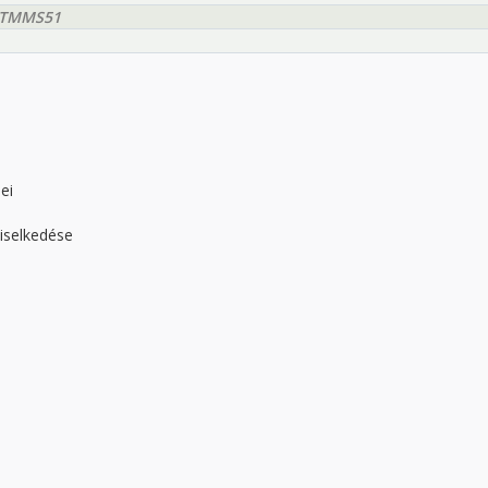
OTMMS51
ei
viselkedése