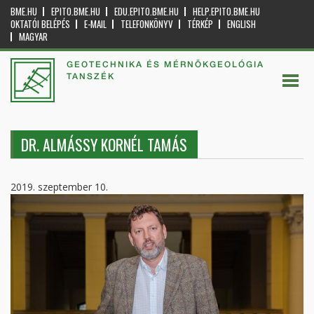
BME.HU
EPITO.BME.HU
EDU.EPITO.BME.HU
HELP.EPITO.BME.HU
OKTATÓI BELÉPÉS
E-MAIL
TELEFONKÖNYV
TÉRKÉP
ENGLISH
MAGYAR
GEOTECHNIKA ÉS MÉRNÖKGEOLÓGIA
TANSZÉK
DR. ALMÁSSY KORNÉL TAMÁS
2019. szeptember 10.