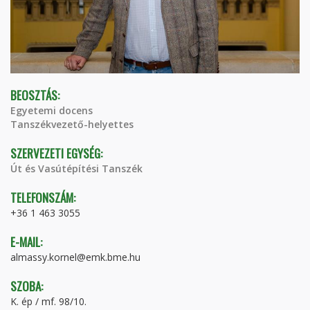
BEOSZTÁS:
Egyetemi docens
Tanszékvezető-helyettes
SZERVEZETI EGYSÉG:
Út és Vasútépítési Tanszék
TELEFONSZÁM:
+36 1 463 3055
E-MAIL:
almassy.kornel@emk.bme.hu
SZOBA:
K. ép / mf. 98/10.