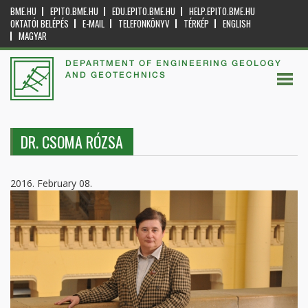
BME.HU
EPITO.BME.HU
EDU.EPITO.BME.HU
HELP.EPITO.BME.HU
OKTATÓI BELÉPÉS
E-MAIL
TELEFONKÖNYV
TÉRKÉP
ENGLISH
MAGYAR
DEPARTMENT OF ENGINEERING GEOLOGY
AND GEOTECHNICS
DR. CSOMA RÓZSA
2016. February 08.