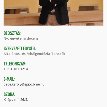
BEOSZTÁS:
Ny. egyetemi docens
SZERVEZETI EGYSÉG:
Általános- és Felsőgeodézia Tanszék
TELEFONSZÁM:
+36 1 463 3214
E-MAIL:
dede.karoly@epito.bme.hu
SZOBA:
K. ép / mf. 26/5.