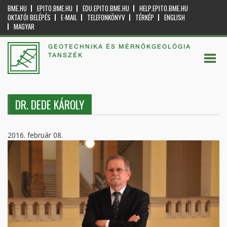
BME.HU
EPITO.BME.HU
EDU.EPITO.BME.HU
HELP.EPITO.BME.HU
OKTATÓI BELÉPÉS
E-MAIL
TELEFONKÖNYV
TÉRKÉP
ENGLISH
MAGYAR
GEOTECHNIKA ÉS MÉRNÖKGEOLÓGIA
TANSZÉK
DR. DEDE KÁROLY
2016. február 08.