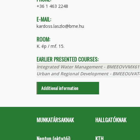
+36 1 463 2248
E-MAIL:
kardoss.laszlo@bme.hu
ROOM:
K. ép / mf. 15.
EARLIER PRESENTED COURSES:
Integrated Water Management - BMEEOVVMX61
Urban and Regional Development - BMEEOUVAT
Additional information
MUNKATÁRSAKNAK
HALLGATÓKNAK
Neptun (oktatói)
KTH