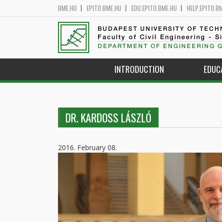
BME.HU
EPITO.BME.HU
EDU.EPITO.BME.HU
HELP.EPITO.B
BUDAPEST UNIVERSITY OF TEC
Faculty of Civil Engineering - S
DEPARTMENT OF ENGINEERING 
INTRODUCTION
EDUC
DR. KARDOSS LÁSZLÓ
2016. February 08.