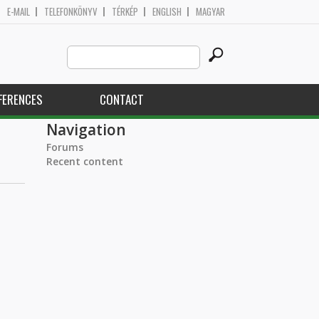
E-MAIL
TELEFONKÖNYV
TÉRKÉP
ENGLISH
MAGYAR
Search
Search form
this
site
FERENCES
CONTACT
Navigation
Forums
Recent content