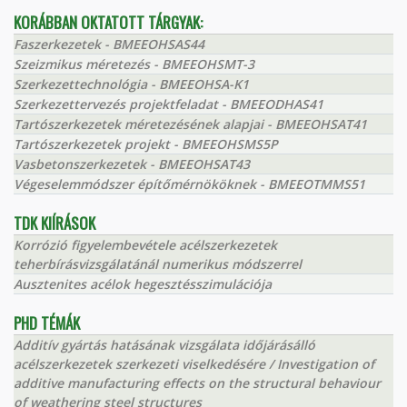
KORÁBBAN OKTATOTT TÁRGYAK:
Faszerkezetek - BMEEOHSAS44
Szeizmikus méretezés - BMEEOHSMT-3
Szerkezettechnológia - BMEEOHSA-K1
Szerkezettervezés projektfeladat - BMEEODHAS41
Tartószerkezetek méretezésének alapjai - BMEEOHSAT41
Tartószerkezetek projekt - BMEEOHSMS5P
Vasbetonszerkezetek - BMEEOHSAT43
Végeselemmódszer építőmérnököknek - BMEEOTMMS51
TDK KIÍRÁSOK
Korrózió figyelembevétele acélszerkezetek
teherbírásvizsgálatánál numerikus módszerrel
Ausztenites acélok hegesztésszimulációja
PHD TÉMÁK
Additív gyártás hatásának vizsgálata időjárásálló
acélszerkezetek szerkezeti viselkedésére / Investigation of
additive manufacturing effects on the structural behaviour
of weathering steel structures