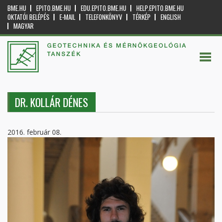
BME.HU
EPITO.BME.HU
EDU.EPITO.BME.HU
HELP.EPITO.BME.HU
OKTATÓI BELÉPÉS
E-MAIL
TELEFONKÖNYV
TÉRKÉP
ENGLISH
MAGYAR
GEOTECHNIKA ÉS MÉRNÖKGEOLÓGIA
TANSZÉK
DR. KOLLÁR DÉNES
2016. február 08.