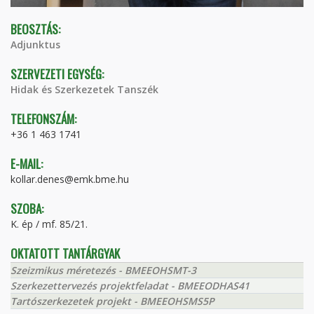
BEOSZTÁS:
Adjunktus
SZERVEZETI EGYSÉG:
Hidak és Szerkezetek Tanszék
TELEFONSZÁM:
+36 1 463 1741
E-MAIL:
kollar.denes@emk.bme.hu
SZOBA:
K. ép / mf. 85/21.
OKTATOTT TANTÁRGYAK
Szeizmikus méretezés - BMEEOHSMT-3
Szerkezettervezés projektfeladat - BMEEODHAS41
Tartószerkezetek projekt - BMEEOHSMS5P