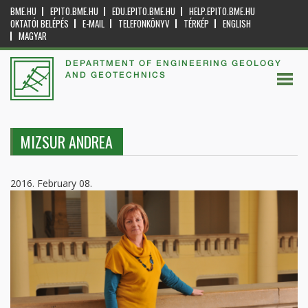
BME.HU
EPITO.BME.HU
EDU.EPITO.BME.HU
HELP.EPITO.BME.HU
OKTATÓI BELÉPÉS
E-MAIL
TELEFONKÖNYV
TÉRKÉP
ENGLISH
MAGYAR
DEPARTMENT OF ENGINEERING GEOLOGY
AND GEOTECHNICS
MIZSUR ANDREA
2016. February 08.