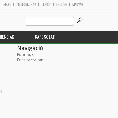
E-MAIL
TELEFONKÖNYV
TÉRKÉP
ENGLISH
MAGYAR
Search
Keresés űrlap
this
site
RENCIÁK
KAPCSOLAT
Navigáció
Fórumok
Friss tartalom
al