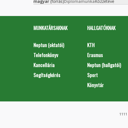
magyar
(forrás)
Diplomamunka
Közzétéve
MUNKATÁRSAKNAK
HALLGATÓKNAK
Neptun (oktatói)
KTH
Telefonkönyv
Erasmus
Kancellária
Neptun (hallgatói)
Segítségkérés
Sport
Könyvtár
1111