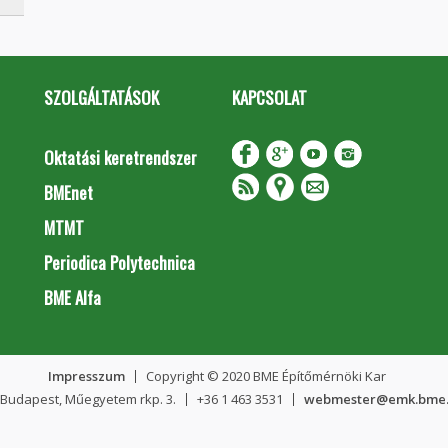
SZOLGÁLTATÁSOK
KAPCSOLAT
Oktatási keretrendszer
BMEnet
MTMT
Periodica Polytechnica
BME Alfa
Impresszum
Copyright © 2020 BME Építőmérnöki Kar
 Budapest, Műegyetem rkp. 3.
+36 1 463 3531
webmester@emk.bme