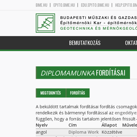
BME.HU
EPITO.BME.HU
EDU.EPITO.BME.HU
HELP.EPITO.B
BUDAPESTI MŰSZAKI ÉS GAZDA
Építőmérnöki Kar - építőmérnö
GEOTECHNIKA ÉS MÉRNÖKGEOLÓ
BEMUTATKOZÁS
OKTA
FORDÍTÁSAI
DIPLOMAMUNKA
Elsődleges fülek
MEGTEKINTÉS
FORDÍTÁS
(AKTÍV
FÜL)
A beküldött tartalmak fordításai fordítás csomago
rendelkezik és bármennyi fordítással az
engedélye
függően, hogy a forrás tartalom jelentősen frissült-e
Nyelv
Cím
Állapot
Művele
angol
Diploma Work
Közzétéve