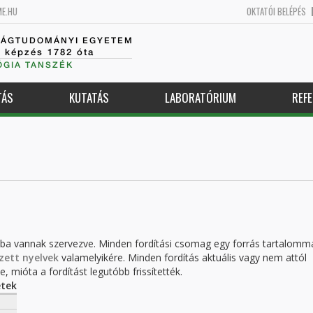
ME.HU
OKTATÓI BELÉPÉS
SÁGTUDOMÁNYI EGYETEM
k képzés 1782 óta
GIA TANSZÉK
TÁS
KUTATÁS
LABORATÓRIUM
REFE
kba vannak szervezve. Minden fordítási csomag egy forrás tartalomm
zett nyelvek
valamelyikére. Minden fordítás aktuális vagy nem attól
, mióta a fordítást legutóbb frissítették.
tek