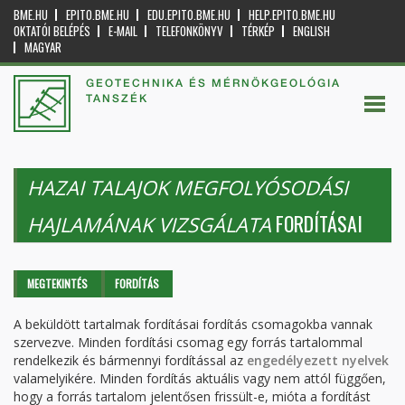
BME.HU
EPITO.BME.HU
EDU.EPITO.BME.HU
HELP.EPITO.BME.HU
OKTATÓI BELÉPÉS
E-MAIL
TELEFONKÖNYV
TÉRKÉP
ENGLISH
MAGYAR
GEOTECHNIKA ÉS MÉRNÖKGEOLÓGIA
TANSZÉK
HAZAI TALAJOK MEGFOLYÓSODÁSI
FORDÍTÁSAI
HAJLAMÁNAK VIZSGÁLATA
Elsődleges fülek
MEGTEKINTÉS
FORDÍTÁS
(AKTÍV
FÜL)
A beküldött tartalmak fordításai fordítás csomagokba vannak
szervezve. Minden fordítási csomag egy forrás tartalommal
rendelkezik és bármennyi fordítással az
engedélyezett nyelvek
valamelyikére. Minden fordítás aktuális vagy nem attól függően,
hogy a forrás tartalom jelentősen frissült-e, mióta a fordítást