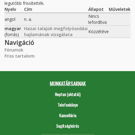
legutóbb frissítették.
Nyelv
Cím
Állapot
Műveletek
Nincs
angol
n. a.
lefordítva
magyar
Hazai talajok megfolyósodási
Közzétéve
(forrás)
hajlamának vizsgálata
Navigáció
Fórumok
Friss tartalom
MUNKATÁRSAKNAK
Neptun (oktatói)
Telefonkönyv
Kancellária
Segítségkérés