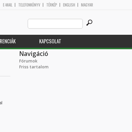
E-MAIL
TELEFONKÖNYV
TÉRKÉP
ENGLISH
MAGYAR
Search
Keresés űrlap
this
site
RENCIÁK
KAPCSOLAT
Navigáció
Fórumok
Friss tartalom
al