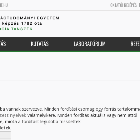
ME.HU
OKTATÓI BELÉPÉS
SÁGTUDOMÁNYI EGYETEM
k képzés 1782 óta
GIA TANSZÉK
TÁS
KUTATÁS
LABORATÓRIUM
REFE
kba vannak szervezve. Minden fordítási csomag egy forrás tartalomm
zett nyelvek
valamelyikére. Minden fordítás aktuális vagy nem attól
, mióta a fordítást legutóbb frissítették.
letek