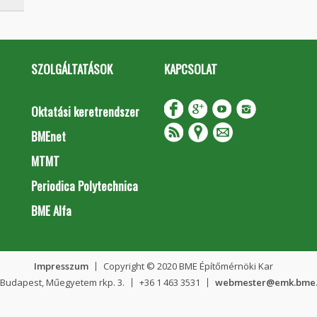
SZOLGÁLTATÁSOK
KAPCSOLAT
Oktatási keretrendszer
BMEnet
MTMT
Periodica Polytechnica
BME Alfa
Impresszum
Copyright © 2020 BME Építőmérnöki Kar
 Budapest, Műegyetem rkp. 3.
+36 1 463 3531
webmester@emk.bme