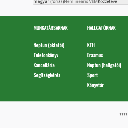
magyar
(forrás)
Nemlineáris VEM
Közzétéve
MUNKATÁRSAKNAK
HALLGATÓKNAK
Neptun (oktatói)
KTH
Telefonkönyv
Erasmus
Kancellária
Neptun (hallgatói)
Segítségkérés
Sport
Könyvtár
1111