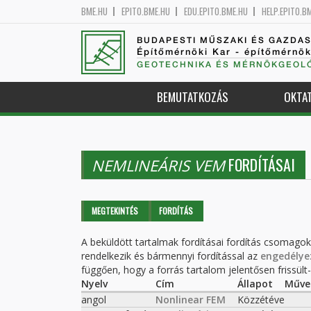
BME.HU
EPITO.BME.HU
EDU.EPITO.BME.HU
HELP.EPITO.B
BUDAPESTI MŰSZAKI ÉS GAZDA
Építőmérnöki Kar - építőmérnö
GEOTECHNIKA ÉS MÉRNÖKGEOLÓ
BEMUTATKOZÁS
OKTA
FORDÍTÁSAI
NEMLINEÁRIS VEM
Elsődleges fülek
MEGTEKINTÉS
FORDÍTÁS
(AKTÍV
FÜL)
A beküldött tartalmak fordításai fordítás csomago
rendelkezik és bármennyi fordítással az
engedélye
függően, hogy a forrás tartalom jelentősen frissült-e
Nyelv
Cím
Állapot
Műve
angol
Nonlinear FEM
Közzétéve