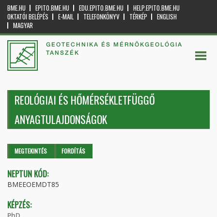
BME.HU
EPITO.BME.HU
EDU.EPITO.BME.HU
HELP.EPITO.BME.HU
OKTATÓI BELÉPÉS
E-MAIL
TELEFONKÖNYV
TÉRKÉP
ENGLISH
MAGYAR
GEOTECHNIKA ÉS MÉRNÖKGEOLÓGIA
TANSZÉK
REOLÓGIAI ÉS HŐMÉRSÉKLETFÜGGŐ
ANYAGTULAJDONSÁGOK
Elsődleges fülek
MEGTEKINTÉS
(AKTÍV
FORDÍTÁS
FÜL)
NEPTUN KÓD:
BMEEOEMDT85
KÉPZÉS:
PhD