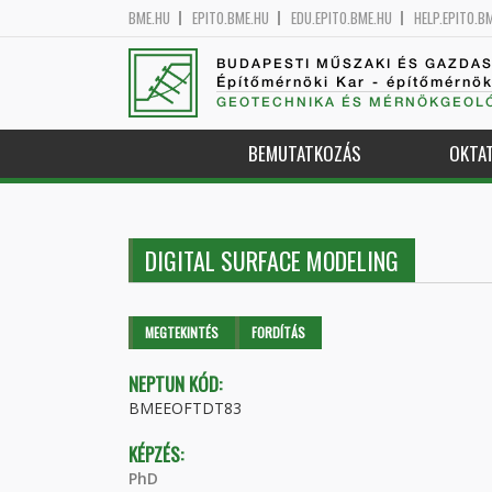
BME.HU
EPITO.BME.HU
EDU.EPITO.BME.HU
HELP.EPITO.B
BUDAPESTI MŰSZAKI ÉS GAZDA
Építőmérnöki Kar - építőmérnö
GEOTECHNIKA ÉS MÉRNÖKGEOLÓ
BEMUTATKOZÁS
OKTA
DIGITAL SURFACE MODELING
Elsődleges fülek
MEGTEKINTÉS
(AKTÍV
FORDÍTÁS
FÜL)
NEPTUN KÓD:
BMEEOFTDT83
KÉPZÉS:
PhD