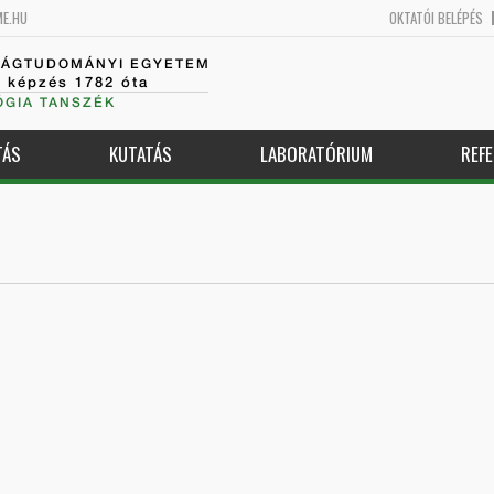
ME.HU
OKTATÓI BELÉPÉS
SÁGTUDOMÁNYI EGYETEM
k képzés 1782 óta
GIA TANSZÉK
TÁS
KUTATÁS
LABORATÓRIUM
REFE