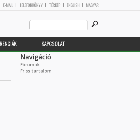
E-MAIL
TELEFONKÖNYV
TÉRKÉP
ENGLISH
MAGYAR
Search
Keresés űrlap
this
site
RENCIÁK
KAPCSOLAT
Navigáció
Fórumok
Friss tartalom