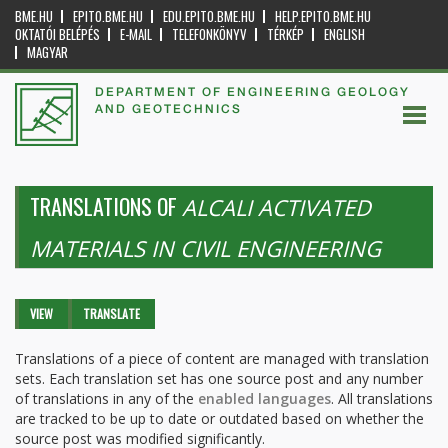
BME.HU
EPITO.BME.HU
EDU.EPITO.BME.HU
HELP.EPITO.BME.HU
OKTATÓI BELÉPÉS
E-MAIL
TELEFONKÖNYV
TÉRKÉP
ENGLISH
MAGYAR
DEPARTMENT OF ENGINEERING GEOLOGY
AND GEOTECHNICS
TRANSLATIONS OF
ALCALI ACTIVATED
MATERIALS IN CIVIL ENGINEERING
Primary tabs
VIEW
TRANSLATE
(ACTIVE
TAB)
Translations of a piece of content are managed with translation
sets. Each translation set has one source post and any number
of translations in any of the
enabled languages
. All translations
are tracked to be up to date or outdated based on whether the
source post was modified significantly.