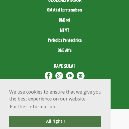
Oktatási keretrendszer
BMEnet
MTMT
Periodica Polytechnica
BME Alfa
KAPCSOLAT
We use cookies to ensure that we give you
the best experience on our website.
Further information
Impresszum
Copyright © 2020 BME Építőmérnöki Kar
All right!!
1111 Budapest, Műegyetem rkp. 3.