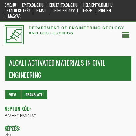
BME.HU
EPITO.BME.HU
EDU.EPITO.BME.HU
HELP.EPITO.BME.HU
OKTATÓI BELÉPÉS
E-MAIL
TELEFONKÖNYV
TÉRKÉP
ENGLISH
MAGYAR
DEPARTMENT OF ENGINEERING GEOLOGY
AND GEOTECHNICS
ALCALI ACTIVATED MATERIALS IN CIVIL
ENGINEERING
Primary tabs
VIEW
(ACTIVE
TRANSLATE
TAB)
NEPTUN KÓD:
BMEEOEMDTV1
KÉPZÉS:
PhD