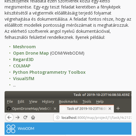
készítőjének feladata ezen szoftverek közül egy-kettő
megismerése. Egy-egy teszt feladat keretében a fényképek
készítésétől a végtermék előállításáig terjedő folyamat
végrehajtása és dokumentálása. A feladat fontos része, hogy az
előállított modellek pontossági mérőszámait is meghatározzuk.
Az elérhető szoftverek angol nyelvű dokumentációval,
felhasználói felülettel rendelkeznek. Ilyenek például:
Meshroom
Open Drone Map
(ODM/WebODM)
Regard3D
COLMAP
Python Photogrammetry Toolbox
VisualSfM
...