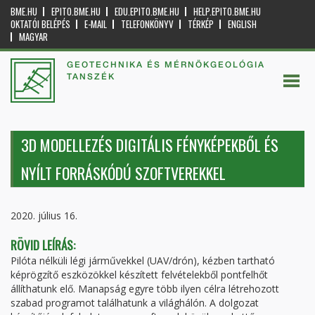
BME.HU
EPITO.BME.HU
EDU.EPITO.BME.HU
HELP.EPITO.BME.HU
OKTATÓI BELÉPÉS
E-MAIL
TELEFONKÖNYV
TÉRKÉP
ENGLISH
MAGYAR
GEOTECHNIKA ÉS MÉRNÖKGEOLÓGIA
TANSZÉK
3D MODELLEZÉS DIGITÁLIS FÉNYKÉPEKBŐL ÉS
NYÍLT FORRÁSKÓDÚ SZOFTVEREKKEL
2020. július 16.
RÖVID LEÍRÁS:
Pilóta nélküli légi járművekkel (UAV/drón), kézben tartható
képrögzítő eszközökkel készített felvételekből pontfelhőt
állíthatunk elő. Manapság egyre több ilyen célra létrehozott
szabad programot találhatunk a világhálón. A dolgozat