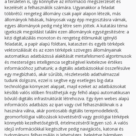
a területen is, így könnyítve az információ megszerzését és
kezelését a felhasználók számára. Ugyanakkor a feladat
többrétű: rengeteg állomány csak papír alapon létezik, más
állományok hibásak, hiányosak vagy épp megosztásra várnak,
egyes állományok pedig még létre sem jöttek. A kutatási téma
igyekszik megoldást találni ezen állományok egységesítésére: a
kézi digitalizálás monoton és rengeteg élőmunkát igénylő
feladatát, a papír alapú földtani, kataszteri és egyéb térképek
vektorizálását és az ezen térképek szöveges állományainak
automatikus adatbázissá alakítását mintafelismerő algoritmusok
és mesterséges intelligencia segítségével kivitelezve értékes
információhoz juthatunk; a digitális adatbázisokkal összefésülve
egy megbízható, akár sűrűbb, részletesebb adathalmazzal
tudunk dolgozni, ezzel is segítve egy esetleges big-data
technológiai környezet alapjait, majd ezeket az adatbázisokat
később valós időben frissíthetjük egy felhő alapú automatikusan
bővülő digitális infrastruktúrát létrehozva. Egy ilyen webes alapú
információs adatbázis az ipari vagy civil felhasználóknak is a
hasznára válna, akár pontosabb digitális terepmodellekről,
geomorfológiai változások követéséről vagy geológiai térképek
könnyebb kezelhetőségéről, értelmezéséről legyen szó. A valós
idejű információkkal kiegészítve pedig navigációs, katonai és
tudományos felhasználás is lehetséges, beleértve bármilyen