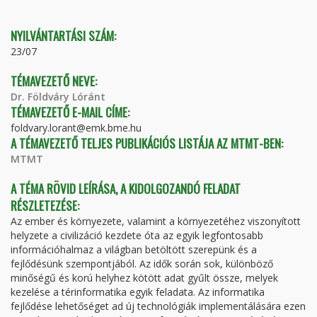
TAB)
NYILVÁNTARTÁSI SZÁM:
23/07
TÉMAVEZETŐ NEVE:
Dr. Földváry Lóránt
TÉMAVEZETŐ E-MAIL CÍME:
foldvary.lorant@emk.bme.hu
A TÉMAVEZETŐ TELJES PUBLIKÁCIÓS LISTÁJA AZ MTMT-BEN:
MTMT
A TÉMA RÖVID LEÍRÁSA, A KIDOLGOZANDÓ FELADAT
RÉSZLETEZÉSE:
Az ember és környezete, valamint a környezetéhez viszonyított
helyzete a civilizáció kezdete óta az egyik legfontosabb
információhalmaz a világban betöltött szerepünk és a
fejlődésünk szempontjából. Az idők során sok, különböző
minőségű és korú helyhez kötött adat gyűlt össze, melyek
kezelése a térinformatika egyik feladata. Az informatika
fejlődése lehetőséget ad új technológiák implementálására ezen