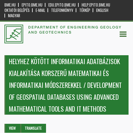
BME.HU
EPITO.BME.HU
EDU.EPITO.BME.HU
HELP.EPITO.BME.HU
OKTATÓI BELÉPÉS
E-MAIL
TELEFONKÖNYV
TÉRKÉP
ENGLISH
MAGYAR
DEPARTMENT OF ENGINEERING GEOLOGY
AND GEOTECHNICS
HELYHEZ KÖTÖTT INFORMATIKAI ADATBÁZISOK
KIALAKÍTÁSA KORSZERŰ MATEMATIKAI ÉS
INFORMATIKAI MÓDSZEREKKEL / DEVELOPMENT
OF GEOSPATIAL DATABASES USING ADVANCED
MATHEMATICAL TOOLS AND IT METHODS
Primary tabs
VIEW
(ACTIVE
TRANSLATE