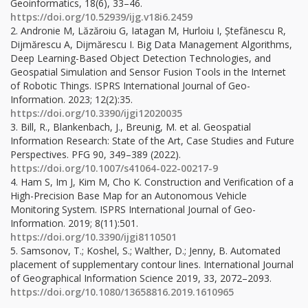
Geoinformatics, 18(6), 33–46.
https://doi.org/10.52939/ijg.v18i6.2459
2. Andronie M, Lăzăroiu G, Iatagan M, Hurloiu I, Ștefănescu R,
Dijmărescu A, Dijmărescu I. Big Data Management Algorithms,
Deep Learning-Based Object Detection Technologies, and
Geospatial Simulation and Sensor Fusion Tools in the Internet
of Robotic Things. ISPRS International Journal of Geo-
Information. 2023; 12(2):35.
https://doi.org/10.3390/ijgi12020035
3. Bill, R., Blankenbach, J., Breunig, M. et al. Geospatial
Information Research: State of the Art, Case Studies and Future
Perspectives. PFG 90, 349–389 (2022).
https://doi.org/10.1007/s41064-022-00217-9
4. Ham S, Im J, Kim M, Cho K. Construction and Verification of a
High-Precision Base Map for an Autonomous Vehicle
Monitoring System. ISPRS International Journal of Geo-
Information. 2019; 8(11):501.
https://doi.org/10.3390/ijgi8110501
5. Samsonov, T.; Koshel, S.; Walther, D.; Jenny, B. Automated
placement of supplementary contour lines. International Journal
of Geographical Information Science 2019, 33, 2072–2093.
https://doi.org/10.1080/13658816.2019.1610965