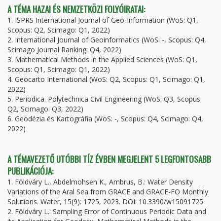
A TÉMA HAZAI ÉS NEMZETKÖZI FOLYÓIRATAI:
1. ISPRS International Journal of Geo-Information (WoS: Q1,
Scopus: Q2, Scimago: Q1, 2022)
2. International Journal of Geoinformatics (WoS: -, Scopus: Q4,
Scimago Journal Ranking: Q4, 2022)
3. Mathematical Methods in the Applied Sciences (WoS: Q1,
Scopus: Q1, Scimago: Q1, 2022)
4. Geocarto International (WoS: Q2, Scopus: Q1, Scimago: Q1,
2022)
5. Periodica. Polytechnica Civil Engineering (WoS: Q3, Scopus:
Q2, Scimago: Q3, 2022)
6. Geodézia és Kartográfia (WoS: -, Scopus: Q4, Scimago: Q4,
2022)
A TÉMAVEZETŐ UTÓBBI TÍZ ÉVBEN MEGJELENT 5 LEGFONTOSABB
PUBLIKÁCIÓJA:
1. Földváry L., Abdelmohsen K., Ambrus, B.: Water Density
Variations of the Aral Sea from GRACE and GRACE-FO Monthly
Solutions. Water, 15(9): 1725, 2023. DOI: 10.3390/w15091725
2. Földváry L.: Sampling Error of Continuous Periodic Data and