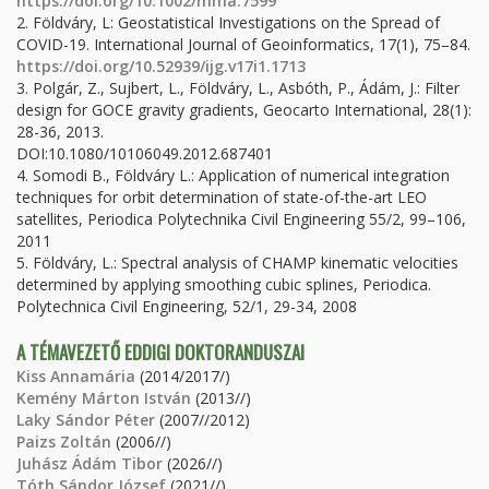
https://doi.org/10.1002/mma.7599
2. Földváry, L: Geostatistical Investigations on the Spread of
COVID-19. International Journal of Geoinformatics, 17(1), 75–84.
https://doi.org/10.52939/ijg.v17i1.1713
3. Polgár, Z., Sujbert, L., Földváry, L., Asbóth, P., Ádám, J.: Filter
design for GOCE gravity gradients, Geocarto International, 28(1):
28-36, 2013.
DOI:10.1080/10106049.2012.687401
4. Somodi B., Földváry L.: Application of numerical integration
techniques for orbit determination of state-of-the-art LEO
satellites, Periodica Polytechnika Civil Engineering 55/2, 99–106,
2011
5. Földváry, L.: Spectral analysis of CHAMP kinematic velocities
determined by applying smoothing cubic splines, Periodica.
Polytechnica Civil Engineering, 52/1, 29-34, 2008
A TÉMAVEZETŐ EDDIGI DOKTORANDUSZAI
Kiss Annamária
(2014/2017/)
Kemény Márton István
(2013//)
Laky Sándor Péter
(2007//2012)
Paizs Zoltán
(2006//)
Juhász Ádám Tibor
(2026//)
Tóth Sándor József
(2021//)