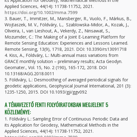
its Application for Geodesy, Mathematical Methods in the
Applied Sciences, 44(14): 11738-11752, 2021.
https://doi.org/10.1002/mma.7599
3. Bauer, T., Immitzer, M., Mansberger, R., Vuolo, F., Márkus, B.,
Wojtaszek, M. V., Földváry, L., Szablowska-Midor, A., Kozak, J.,
Oliveira, I., van Lieshout, A., Vekerdy, Z., Ninsawat, S.,
Mozumder, C.: The Making of a Joint E-Learning Platform for
Remote Sensing Education: Experiences and Lessons Learned.
Remote Sensing, 13(9), 1718, 2021. DOI: 10.3390/rs13091718
4. Kiss, A., Földváry, L.: Multi-annual mass variations from
GRACE monthly solution – preliminary results; Acta Geodyn.
Geomater., Vol. 15, No. 2 (190), 165-172, 2018. DOI
10.13168/AGG.2018.0011
5. Földváry, L.: Desmoothing of averaged periodical signals for
geodetic applications, Geophysical Journal International, 201 (3):
1235-1250, 2015. DOI 10.1093/gji/ggv092
A TÉMAVEZETŐ FENTI FOLYÓIRATOKBAN MEGJELENT 5
KÖZLEMÉNYE:
1. Földváry L.: Sampling Error of Continuous Periodic Data and
its Application for Geodesy, Mathematical Methods in the
Applied Sciences, 44(14): 11738-11752, 2021.