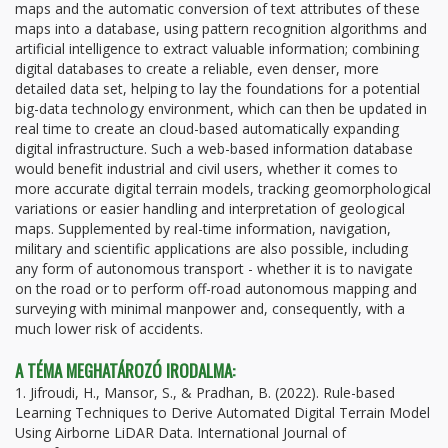
maps and the automatic conversion of text attributes of these
maps into a database, using pattern recognition algorithms and
artificial intelligence to extract valuable information; combining
digital databases to create a reliable, even denser, more
detailed data set, helping to lay the foundations for a potential
big-data technology environment, which can then be updated in
real time to create an cloud-based automatically expanding
digital infrastructure. Such a web-based information database
would benefit industrial and civil users, whether it comes to
more accurate digital terrain models, tracking geomorphological
variations or easier handling and interpretation of geological
maps. Supplemented by real-time information, navigation,
military and scientific applications are also possible, including
any form of autonomous transport - whether it is to navigate
on the road or to perform off-road autonomous mapping and
surveying with minimal manpower and, consequently, with a
much lower risk of accidents.
A TÉMA MEGHATÁROZÓ IRODALMA:
1. Jifroudi, H., Mansor, S., & Pradhan, B. (2022). Rule-based
Learning Techniques to Derive Automated Digital Terrain Model
Using Airborne LiDAR Data. International Journal of