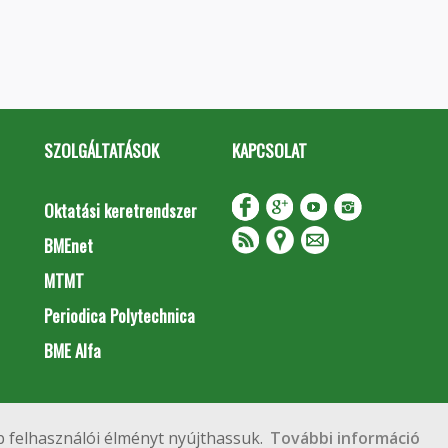
SZOLGÁLTATÁSOK
KAPCSOLAT
Oktatási keretrendszer
BMEnet
MTMT
Periodica Polytechnica
BME Alfa
Impresszum
Copyright © 2020 BME Építőmérnöki Kar
 felhasználói élményt nyújthassuk.
További információ