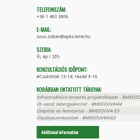
TELEFONSZÁM:
+36 1 463 3806
E-MAIL:
soos.zoltan@epito.bme.hu
SZOBA:
ÉL ép / 205.
KONZULTÁCIÓS IDŐPONT:
#Csütörtök 13-14; +kedd 9-10
KORÁBBAN OKTATOTT TÁRGYAK:
Infrastruktúra tervezés projektfeladat - BMEEO
Út-vasút laborgyakorlat - BMEEOUVAI44
Útépítés és fenntartás - BMEEOUVA-E3
Útpályaszerkezetek - BMEEOUVMU63
Additional information