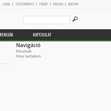
E-MAIL
TELEFONKÖNYV
TÉRKÉP
ENGLISH
MAGYAR
Search
Keresés űrlap
this
site
RENCIÁK
KAPCSOLAT
Navigáció
Fórumok
Friss tartalom