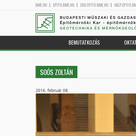
BME.HU
EPITO.BME.HU
EDU.EPITO.BME.HU
HELP.EPITO.B
BUDAPESTI MŰSZAKI ÉS GAZDA
Építőmérnöki Kar - építőmérnö
GEOTECHNIKA ÉS MÉRNÖKGEOLÓ
BEMUTATKOZÁS
OKTA
SOÓS ZOLTÁN
2016. február 08.