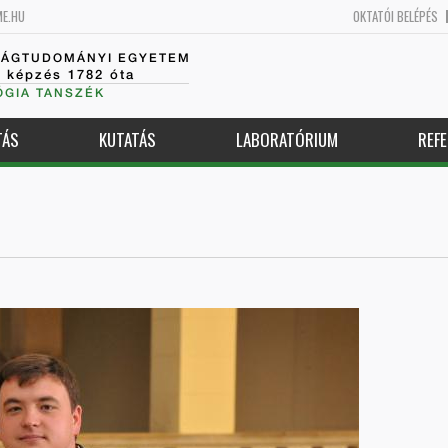
ME.HU
OKTATÓI BELÉPÉS
SÁGTUDOMÁNYI EGYETEM
k képzés 1782 óta
GIA TANSZÉK
TÁS
KUTATÁS
LABORATÓRIUM
REFE