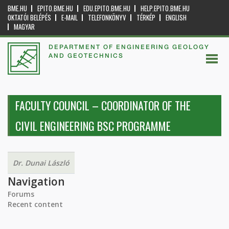
BME.HU
EPITO.BME.HU
EDU.EPITO.BME.HU
HELP.EPITO.BME.HU
OKTATÓI BELÉPÉS
E-MAIL
TELEFONKÖNYV
TÉRKÉP
ENGLISH
MAGYAR
DEPARTMENT OF ENGINEERING GEOLOGY
AND GEOTECHNICS
FACULTY COUNCIL – COORDINATOR OF THE
CIVIL ENGINEERING BSC PROGRAMME
Dr. Dunai László
Navigation
Forums
Recent content