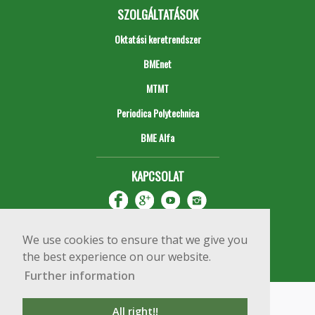
SZOLGÁLTATÁSOK
Oktatási keretrendszer
BMEnet
MTMT
Periodica Polytechnica
BME Alfa
KAPCSOLAT
We use cookies to ensure that we give you
the best experience on our website.
Further information
Impresszum
Copyright © 2020 BME Építőmérnöki Kar
All right!!