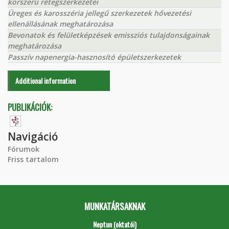
korszerű rétegszerkezetei
Üreges és karosszéria jellegű szerkezetek hővezetési
ellenállásának meghatározása
Bevonatok és felületképzések emissziós tulajdonságainak
meghatározása
Passzív napenergia-hasznosító épületszerkezetek
Additional information
PUBLIKÁCIÓK:
Navigáció
Fórumok
Friss tartalom
MUNKATÁRSAKNAK
Neptun (oktatói)