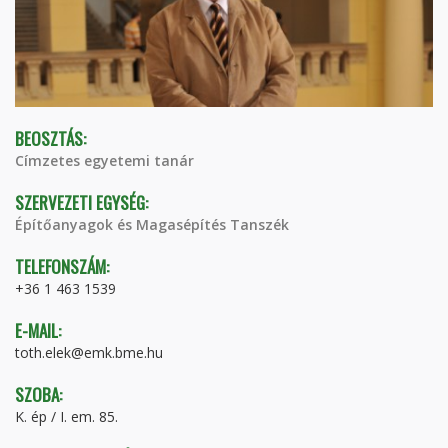
BEOSZTÁS:
Címzetes egyetemi tanár
SZERVEZETI EGYSÉG:
Építőanyagok és Magasépítés Tanszék
TELEFONSZÁM:
+36 1 463 1539
E-MAIL:
toth.elek@emk.bme.hu
SZOBA:
K. ép / I. em. 85.