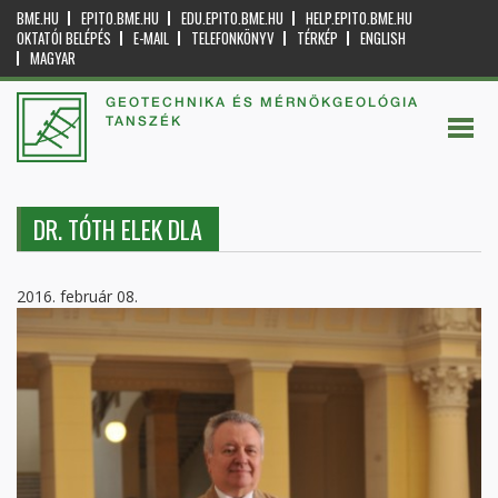
BME.HU
EPITO.BME.HU
EDU.EPITO.BME.HU
HELP.EPITO.BME.HU
OKTATÓI BELÉPÉS
E-MAIL
TELEFONKÖNYV
TÉRKÉP
ENGLISH
MAGYAR
GEOTECHNIKA ÉS MÉRNÖKGEOLÓGIA
TANSZÉK
DR. TÓTH ELEK DLA
2016. február 08.