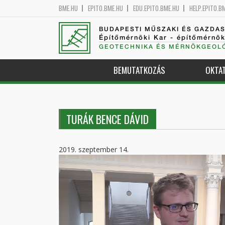
BME.HU
EPITO.BME.HU
EDU.EPITO.BME.HU
HELP.EPITO.B
BUDAPESTI MŰSZAKI ÉS GAZDA
Építőmérnöki Kar - építőmérnö
GEOTECHNIKA ÉS MÉRNÖKGEOLÓ
BEMUTATKOZÁS
OKTA
TURÁK BENCE DÁVID
2019. szeptember 14.