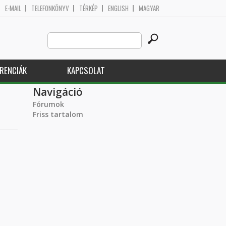
E-MAIL
TELEFONKÖNYV
TÉRKÉP
ENGLISH
MAGYAR
Search
Keresés űrlap
this
site
RENCIÁK
KAPCSOLAT
Navigáció
Fórumok
Friss tartalom