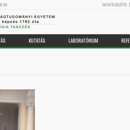
ME.HU
OKTATÓI BELÉPÉS
SÁGTUDOMÁNYI EGYETEM
k képzés 1782 óta
GIA TANSZÉK
TÁS
KUTATÁS
LABORATÓRIUM
REFE