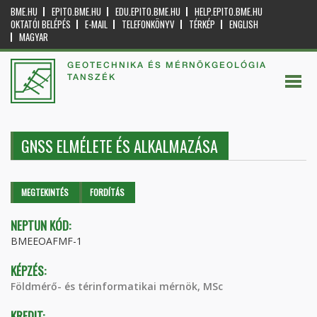
BME.HU
EPITO.BME.HU
EDU.EPITO.BME.HU
HELP.EPITO.BME.HU
OKTATÓI BELÉPÉS
E-MAIL
TELEFONKÖNYV
TÉRKÉP
ENGLISH
MAGYAR
GEOTECHNIKA ÉS MÉRNÖKGEOLÓGIA
TANSZÉK
GNSS ELMÉLETE ÉS ALKALMAZÁSA
Elsődleges fülek
MEGTEKINTÉS
(AKTÍV
FORDÍTÁS
FÜL)
NEPTUN KÓD:
BMEEOAFMF-1
KÉPZÉS:
Földmérő- és térinformatikai mérnök, MSc
KREDIT: