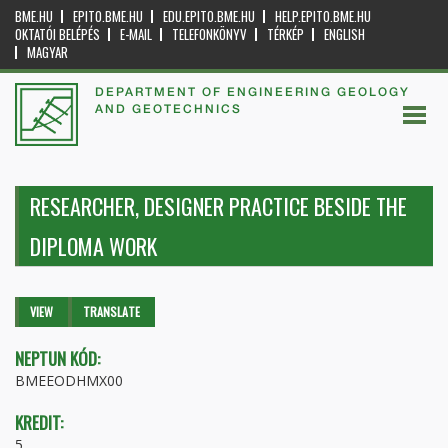
BME.HU
EPITO.BME.HU
EDU.EPITO.BME.HU
HELP.EPITO.BME.HU
OKTATÓI BELÉPÉS
E-MAIL
TELEFONKÖNYV
TÉRKÉP
ENGLISH
MAGYAR
DEPARTMENT OF ENGINEERING GEOLOGY
AND GEOTECHNICS
RESEARCHER, DESIGNER PRACTICE BESIDE THE
DIPLOMA WORK
Primary tabs
VIEW
(ACTIVE
TRANSLATE
TAB)
NEPTUN KÓD:
BMEEODHMX00
KREDIT:
5