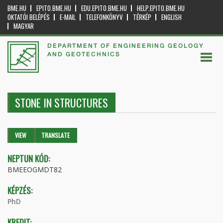
BME.HU
EPITO.BME.HU
EDU.EPITO.BME.HU
HELP.EPITO.BME.HU
OKTATÓI BELÉPÉS
E-MAIL
TELEFONKÖNYV
TÉRKÉP
ENGLISH
MAGYAR
DEPARTMENT OF ENGINEERING GEOLOGY
AND GEOTECHNICS
STONE IN STRUCTURES
Primary tabs
VIEW
(ACTIVE
TRANSLATE
TAB)
NEPTUN KÓD:
BMEEOGMDT82
KÉPZÉS:
PhD
KREDIT: