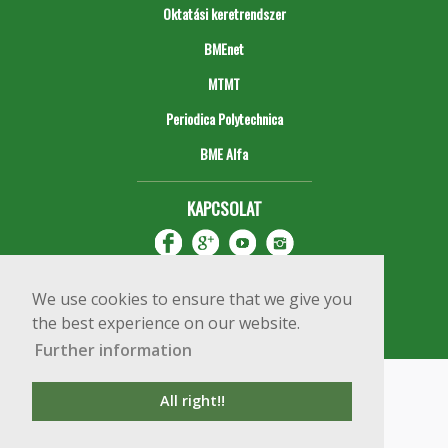
Oktatási keretrendszer
BMEnet
MTMT
Periodica Polytechnica
BME Alfa
KAPCSOLAT
We use cookies to ensure that we give you
the best experience on our website.
Further information
Impresszum
Copyright © 2020 BME Építőmérnöki Kar
All right!!
1111 Budapest, Műegyetem rkp. 3.
+36 1 463 3531
webmester@emk.bme.hu