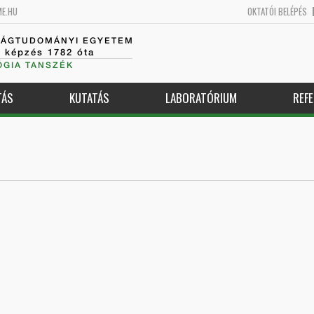
ME.HU
OKTATÓI BELÉPÉS
SÁGTUDOMÁNYI EGYETEM
k képzés 1782 óta
GIA TANSZÉK
TÁS
KUTATÁS
LABORATÓRIUM
REFE