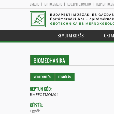
BME.HU
EPITO.BME.HU
EDU.EPITO.BME.HU
HELP.EPITO.B
BUDAPESTI MŰSZAKI ÉS GAZDA
Építőmérnöki Kar - építőmérnö
GEOTECHNIKA ÉS MÉRNÖKGEOLÓ
BEMUTATKOZÁS
OKTA
BIOMECHANIKA
Elsődleges fülek
MEGTEKINTÉS
(AKTÍV
FORDÍTÁS
FÜL)
NEPTUN KÓD:
BMEEOTMOM04
KÉPZÉS:
Egyéb