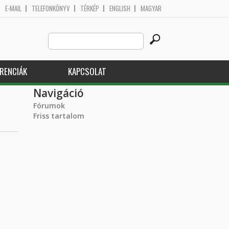
E-MAIL
TELEFONKÖNYV
TÉRKÉP
ENGLISH
MAGYAR
Search
Keresés űrlap
this
site
RENCIÁK
KAPCSOLAT
Navigáció
Fórumok
Friss tartalom