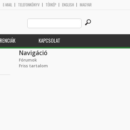
E-MAIL
TELEFONKÖNYV
TÉRKÉP
ENGLISH
MAGYAR
Search
Keresés űrlap
this
site
RENCIÁK
KAPCSOLAT
Navigáció
Fórumok
Friss tartalom