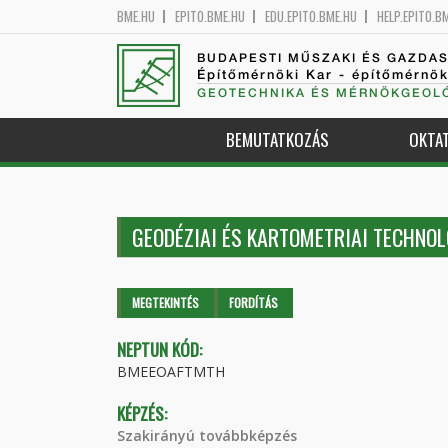
BME.HU
EPITO.BME.HU
EDU.EPITO.BME.HU
HELP.EPITO.B
BUDAPESTI MŰSZAKI ÉS GAZDA
Építőmérnöki Kar - építőmérnö
GEOTECHNIKA ÉS MÉRNÖKGEOLÓ
BEMUTATKOZÁS
OKTA
GEODÉZIAI ÉS KARTOMETRIAI TECHNO
Elsődleges fülek
MEGTEKINTÉS
(AKTÍV
FORDÍTÁS
FÜL)
NEPTUN KÓD:
BMEEOAFTMTH
KÉPZÉS:
Szakirányú továbbképzés