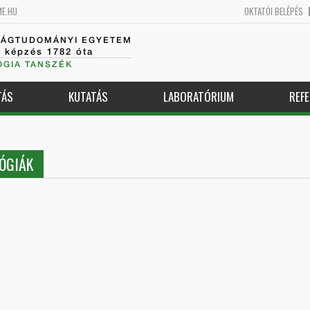
ME.HU
OKTATÓI BELÉPÉS
SÁGTUDOMÁNYI EGYETEM
k képzés 1782 óta
GIA TANSZÉK
TÁS
KUTATÁS
LABORATÓRIUM
REFE
LÓGIÁK